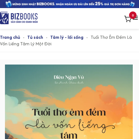
0
Trang chủ
-
Tủ sách
-
Tâm lý - lối sống
-
Tuổi Thơ Êm Đềm Là
Vốn Liếng Tâm Lý Một Đời