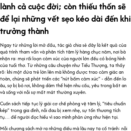
lành cả cuộc đời; còn thiếu thốn sẽ
để lại những vết sẹo kéo dài đến khi
trưởng thành
Ngay từ những lời mở đầu, tác giả chia sẻ đây là kết quả của
quá trình tham vấn và phân tích tâm lý hàng chục năm, nơi bà
nhận ra: mọi rối loạn cảm xúc của người lớn đều có bóng hình
của tuổi thơ. Từ những câu chuyện như Tiểu Thượng, ta thấy
rõ: khi một đứa trẻ lớn lên mà không được trao cảm giác an
toàn, chúng sẽ phát triển các “nút bấm cảm xúc” - dẫn đến lo
âu, sợ bị bỏ rơi, không dám thể hiện nhu cầu, yêu trong bất an
và sống với nỗi sợ mất mát thường xuyên.
Cuốn sách tiếp tục lý giải cơ chế phòng vệ tâm lý, “tiêu chuẩn
kép” trong gia đình, nỗi đau bị xem nhẹ, sự tổn thương tích
tụ… để người đọc hiểu vì sao mình phản ứng như hiện tại.
Mỗi chương sách mở ra những điều mà lâu nay ta cố tránh: nỗi