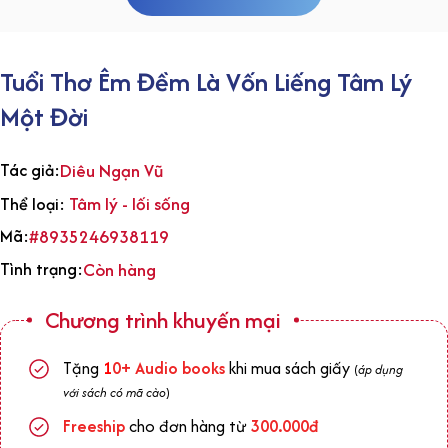
Tuổi Thơ Êm Đềm Là Vốn Liếng Tâm Lý
Một Đời
Tác giả:
Diêu Ngạn Vũ
Tâm lý - lối sống
Thể loại:
Mã:
#8935246938119
Tình trạng:
Còn hàng
Chương trình khuyến mại
Tặng
1
0+
Audio books
khi mua sách giấy
(
áp dụng
với sách có mã cào
)
Freeship
cho đơn hàng từ
300.000đ