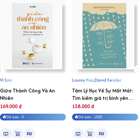
Vi Sơn
Louise Hay
,
David Kessler
Giữa Thành Công Và An
Tâm Lý Học Về Sự Mất Mát:
Nhiên
Tìm kiếm giá trị bình yên
trong sự đổ vỡ
169.000
₫
158.000
₫
Đã bán: 0
Đã bán: 1502