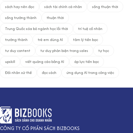
sách hay nên đọc
sách tài chính cá nhân
sống thuận thời
sống trưởng thành
thuận thời
Trung Quốc xóa bỏ ngành học lỗi thời
trí tuệ cổ nhân
trưởng thành
trẻ em dùng AI
tâm lý tiền bạc
tư duy content
tư duy phản biện trong sales
tự học
upskill
viết quảng cáo bằng AI
áp lực tiền bạc
Đối nhân xử thế
đọc sách
ứng dụng AI trong công việc
CÔNG TY CỔ PHẦN SÁCH BIZBOOKS