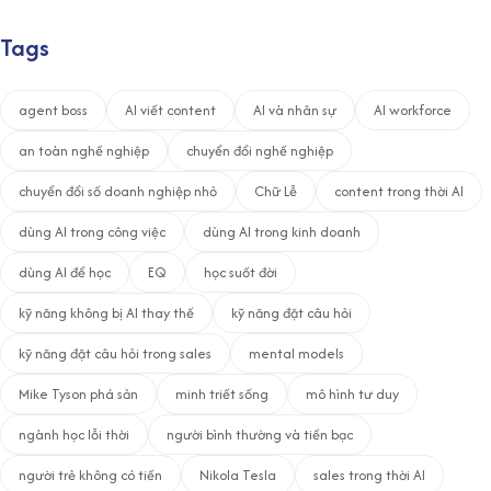
Tags
agent boss
AI viết content
AI và nhân sự
AI workforce
an toàn nghề nghiệp
chuyển đổi nghề nghiệp
chuyển đổi số doanh nghiệp nhỏ
Chữ Lễ
content trong thời AI
dùng AI trong công việc
dùng AI trong kinh doanh
dùng AI để học
EQ
học suốt đời
kỹ năng không bị AI thay thế
kỹ năng đặt câu hỏi
kỹ năng đặt câu hỏi trong sales
mental models
Mike Tyson phá sản
minh triết sống
mô hình tư duy
ngành học lỗi thời
người bình thường và tiền bạc
người trẻ không có tiền
Nikola Tesla
sales trong thời AI