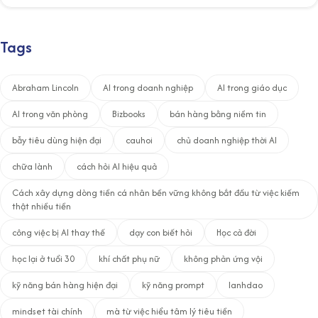
Tags
Abraham Lincoln
AI trong doanh nghiệp
AI trong giáo dục
AI trong văn phòng
Bizbooks
bán hàng bằng niềm tin
bẫy tiêu dùng hiện đại
cauhoi
chủ doanh nghiệp thời AI
chữa lành
cách hỏi AI hiệu quả
Cách xây dựng dòng tiền cá nhân bền vững không bắt đầu từ việc kiếm
thật nhiều tiền
công việc bị AI thay thế
dạy con biết hỏi
Học cả đời
học lại ở tuổi 30
khí chất phụ nữ
không phản ứng vội
kỹ năng bán hàng hiện đại
kỹ năng prompt
lanhdao
mindset tài chính
mà từ việc hiểu tâm lý tiêu tiền