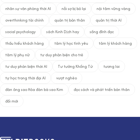
nhân sự văn phòng thời AI
nỗi sợ bị bỏ lại
nội tâm vững vàng
overthinking tài chính
quản trị bản thân
quản trị thời AI
social psychology
sách Kinh Dịch hay
sống đĩnh đạc
thấu hiểu khách hàng
tâm lý học tình yêu
tâm lý khách hàng
tâm lý phụ nữ
tư duy phản biện cho trẻ
tư duy phản biện thời AI
Tư tưởng Khổng Tử
tương lai
tự học trong thời đại AI
vượt nghèo
đàn ông sao Hỏa đàn bà sao Kim
đọc sách và phát triển bản thân
đổi mới