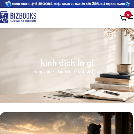
0
kinh dịch là gì
Trang chủ
-
Tin tức
-
kinh dịch là gì