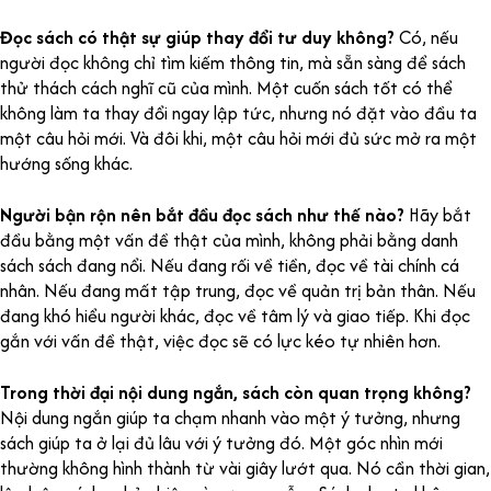
Đọc sách có thật sự giúp thay đổi tư duy không?
Có, nếu
người đọc không chỉ tìm kiếm thông tin, mà sẵn sàng để sách
thử thách cách nghĩ cũ của mình. Một cuốn sách tốt có thể
không làm ta thay đổi ngay lập tức, nhưng nó đặt vào đầu ta
một câu hỏi mới. Và đôi khi, một câu hỏi mới đủ sức mở ra một
hướng sống khác.
Người bận rộn nên bắt đầu đọc sách như thế nào?
Hãy bắt
đầu bằng một vấn đề thật của mình, không phải bằng danh
sách sách đang nổi. Nếu đang rối về tiền, đọc về tài chính cá
nhân. Nếu đang mất tập trung, đọc về quản trị bản thân. Nếu
đang khó hiểu người khác, đọc về tâm lý và giao tiếp. Khi đọc
gắn với vấn đề thật, việc đọc sẽ có lực kéo tự nhiên hơn.
Trong thời đại nội dung ngắn, sách còn quan trọng không?
Nội dung ngắn giúp ta chạm nhanh vào một ý tưởng, nhưng
sách giúp ta ở lại đủ lâu với ý tưởng đó. Một góc nhìn mới
thường không hình thành từ vài giây lướt qua. Nó cần thời gian,