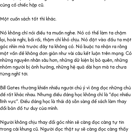
củng cố chiếc hộp cũ.
Một cuốn sách tốt thì khác.
Nó không chỉ nói điều ta muốn nghe. Nó có thể làm ta chậm
lại, hoài nghi, bối rối, thậm chí khó chịu. Nó đặt vào đầu ta một
góc nhìn mà trước đây ta không có. Nó buộc ta nhận ra rằng
một vấn đề không đơn giản như vài câu kết luận trên mạng. Có
những nguyên nhân sâu hơn, những dữ kiện bị bỏ quên, những
nhóm người bị ảnh hưởng, những hệ quả dài hạn mà ta chưa
từng nghĩ tới.
Bill Gates thường khiến nhiều người chú ý vì ông đọc những chủ
đề rất khác nhau. Nhưng điều đáng học không chỉ là “đọc nhiều
lĩnh vực”. Điều đáng học là thái độ sẵn sàng để sách làm thay
đổi bản đồ tư duy của mình.
Người không chịu thay đổi góc nhìn sẽ càng đọc càng tự tin
trong cái khung cũ. Người đọc thật sự sẽ càng đọc càng thấy