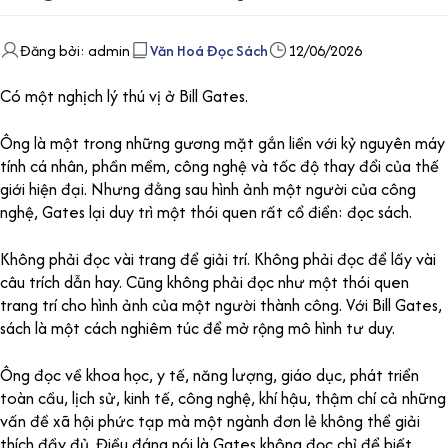
Đăng bởi: admin
Văn Hoá Đọc Sách
12/06/2026
Có một nghịch lý thú vị ở Bill Gates.
Ông là một trong những gương mặt gắn liền với kỷ nguyên máy
tính cá nhân, phần mềm, công nghệ và tốc độ thay đổi của thế
giới hiện đại. Nhưng đằng sau hình ảnh một người của công
nghệ, Gates lại duy trì một thói quen rất cổ điển: đọc sách.
Không phải đọc vài trang để giải trí. Không phải đọc để lấy vài
câu trích dẫn hay. Cũng không phải đọc như một thói quen
trang trí cho hình ảnh của một người thành công. Với Bill Gates,
sách là một cách nghiêm túc để mở rộng mô hình tư duy.
Ông đọc về khoa học, y tế, năng lượng, giáo dục, phát triển
toàn cầu, lịch sử, kinh tế, công nghệ, khí hậu, thậm chí cả những
vấn đề xã hội phức tạp mà một ngành đơn lẻ không thể giải
thích đầy đủ. Điều đáng nói là Gates không đọc chỉ để biết