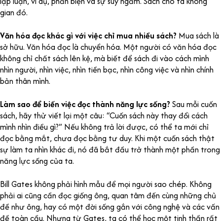
lập luận, ví dụ, phản biện và sự suy ngẫm. Sách cho ta không
gian đó.
Văn hóa đọc khác gì với việc chỉ mua nhiều sách?
Mua sách là
sở hữu. Văn hóa đọc là chuyển hóa. Một người có văn hóa đọc
không chỉ chất sách lên kệ, mà biết để sách đi vào cách mình
nhìn người, nhìn việc, nhìn tiền bạc, nhìn công việc và nhìn chính
bản thân mình.
Làm sao để biến việc đọc thành năng lực sống?
Sau mỗi cuốn
sách, hãy thử viết lại một câu: “Cuốn sách này thay đổi cách
mình nhìn điều gì?” Nếu không trả lời được, có thể ta mới chỉ
đọc bằng mắt, chưa đọc bằng tư duy. Khi một cuốn sách thật
sự làm ta nhìn khác đi, nó đã bắt đầu trở thành một phần trong
năng lực sống của ta.
Bill Gates không phải hình mẫu để mọi người sao chép. Không
phải ai cũng cần đọc giống ông, quan tâm đến cùng những chủ
đề như ông, hay có một đời sống gắn với công nghệ và các vấn
đề toàn cầu. Nhưng từ Gates, ta có thể học một tinh thần rất