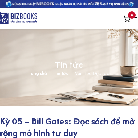
0
Tin tức
Trang chủ
-
Tin tức
-
Văn Hoá Đọc Sách
Kỳ 05 – Bill Gates: Đọc sách để mở
rộng mô hình tư duy