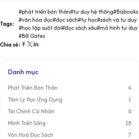
#
phát triển bản thân
#
tư duy hệ thống
#
Bizbooks
#
văn hóa đọc
#
đọc sách
#
tự học
#
sách và tư duy
Tags:
#
học tập suốt đời
#
đọc sách sâu
#
mô hình tư duy
#
Bill Gates
Chia sẻ:
Danh mục
Phát Triển Bản Thân
4
Tâm Lý Học Ứng Dụng
1
Tài Chính Cá Nhân
6
Minh Triết Sống
18
Văn Hoá Đọc Sách
7