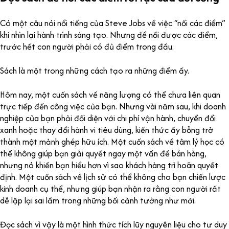
Có một câu nói nổi tiếng của Steve Jobs về việc “nối các điểm”
khi nhìn lại hành trình sáng tạo. Nhưng để nối được các điểm,
trước hết con người phải có đủ điểm trong đầu.
Sách là một trong những cách tạo ra những điểm ấy.
Hôm nay, một cuốn sách về năng lượng có thể chưa liên quan
trực tiếp đến công việc của bạn. Nhưng vài năm sau, khi doanh
nghiệp của bạn phải đối diện với chi phí vận hành, chuyển đổi
xanh hoặc thay đổi hành vi tiêu dùng, kiến thức ấy bỗng trở
thành một mảnh ghép hữu ích. Một cuốn sách về tâm lý học có
thể không giúp bạn giải quyết ngay một vấn đề bán hàng,
nhưng nó khiến bạn hiểu hơn vì sao khách hàng trì hoãn quyết
định. Một cuốn sách về lịch sử có thể không cho bạn chiến lược
kinh doanh cụ thể, nhưng giúp bạn nhận ra rằng con người rất
dễ lặp lại sai lầm trong những bối cảnh tưởng như mới.
Đọc sách vì vậy là một hình thức tích lũy nguyên liệu cho tư duy