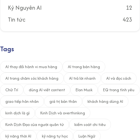
Kỷ Nguyên AI
12
Tin tức
423
Tags
AI thay đổi hành vi mua hàng
AI trong bán hàng
AI trong chăm sóc khách hàng
AI trả lời nhanh
AI và đọc sách
Chữ Trí
dùng AI viết content
Elon Musk
EQ trong tình yêu
giao tiếp hôn nhân
giá trị bản thân
khách hàng dùng AI
kinh dịch là gì
Kinh Dịch và overthinking
Kinh Dịch Đạo của người quân tử
kiểm soát chi tiêu
kỹ năng thời AI
kỹ năng tự học
Luận Ngữ