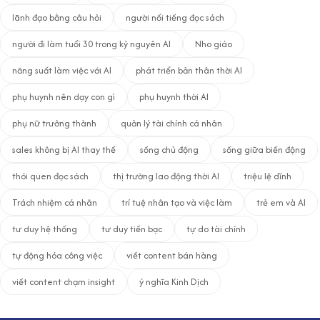
lãnh đạo bằng câu hỏi
người nổi tiếng đọc sách
người đi làm tuổi 30 trong kỷ nguyên AI
Nho giáo
năng suất làm việc với AI
phát triển bản thân thời AI
phụ huynh nên dạy con gì
phụ huynh thời AI
phụ nữ trưởng thành
quản lý tài chính cá nhân
sales không bị AI thay thế
sống chủ động
sống giữa biến động
thói quen đọc sách
thị trường lao động thời AI
triệu lệ dĩnh
Trách nhiệm cá nhân
trí tuệ nhân tạo và việc làm
trẻ em và AI
tư duy hệ thống
tư duy tiền bạc
tự do tài chính
tự động hóa công việc
viết content bán hàng
viết content chạm insight
ý nghĩa Kinh Dịch