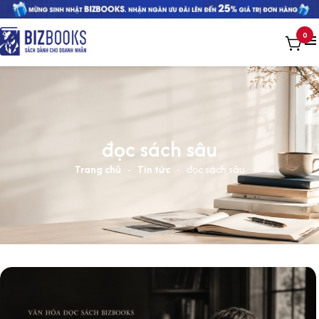
0
đọc sách sâu
Trang chủ
-
Tin tức
-
đọc sách sâu