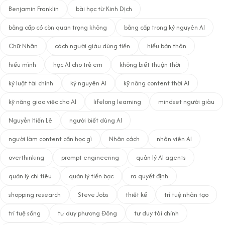
Benjamin Franklin
bài học từ Kinh Dịch
bằng cấp có còn quan trọng không
bằng cấp trong kỷ nguyên AI
Chữ Nhân
cách người giàu dùng tiền
hiểu bản thân
hiểu mình
học AI cho trẻ em
không biết thuận thời
kỷ luật tài chính
kỷ nguyên AI
kỹ năng content thời AI
kỹ năng giao việc cho AI
lifelong learning
mindset người giàu
Nguyễn Hiến Lê
người biết dùng AI
người làm content cần học gì
Nhân cách
nhân viên AI
overthinking
prompt engineering
quản lý AI agents
quản lý chi tiêu
quản lý tiền bạc
ra quyết định
shopping research
Steve Jobs
thiết kế
trí tuệ nhân tạo
trí tuệ sống
tư duy phương Đông
tư duy tài chính