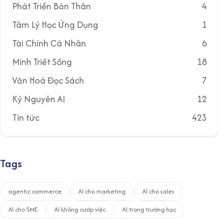
Phát Triển Bản Thân
4
Tâm Lý Học Ứng Dụng
1
Tài Chính Cá Nhân
6
Minh Triết Sống
18
Văn Hoá Đọc Sách
7
Kỷ Nguyên AI
12
Tin tức
423
Tags
agentic commerce
AI cho marketing
AI cho sales
AI cho SME
AI không cướp việc
AI trong trường học