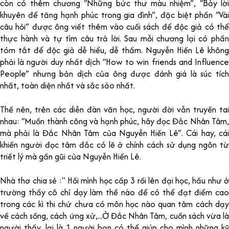
còn có thêm chương “Những bức thư màu nhiệm”, “Bảy lời
khuyên để tăng hạnh phúc trong gia đình”, đặc biệt phần “Vài
câu hỏi” được ông viết thêm vào cuối sách để độc giả có thể
thực hành và tự tìm câu trả lời. Sau mỗi chương lại có phần
tóm tắt để độc giả dễ hiểu, dễ thấm. Nguyễn Hiến Lê không
phải là người duy nhất dịch “How to win friends and Influence
People” nhưng bản dịch của ông được đánh giá là súc tích
nhất, toàn diện nhất và sắc sảo nhất.
Thế nên, trên các diễn đàn văn học, người đời vẫn truyền tai
nhau: “Muốn thành công và hạnh phúc, hãy đọc Đắc Nhân Tâm,
mà phải là Đắc Nhân Tâm của Nguyễn Hiến Lê”. Cái hay, cái
khiến người đọc tâm đắc có lẽ ở chính cách sử dụng ngôn từ
triết lý mà gần gũi của Nguyễn Hiến Lê.
Nhà thơ chia sẻ :" Hồi mình học cấp 3 rồi lên đại học, hầu như ở
trường thầy cô chỉ dạy làm thế nào để có thể đạt điểm cao
trong các kì thi chứ chưa có môn học nào quan tâm cách dạy
về cách sống, cách ứng xử,...Ở Đắc Nhân Tâm, cuốn sách vừa là
người thầy, lại là 1 người bạn có thể giúp cho mình những kỹ