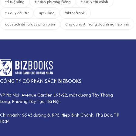
trí tuệ sống
tư duy phương Đông
tư duy tài chính
tư duy đầu tư
upskilling
Viktor Frankl
đọc sách để tư duy phản biện
ứng dụng AI trong doanh nghiệp nhỏ
CÔNG TY CỔ PHẦN SÁCH BIZBOOKS
VP Hà Nội: Avenue Garden LK3-22, mặt đường Tây Thăng
Long, Phường Tây Tựu, Hà Nội.
Chi nhánh: Số 45 đường 8, KP5, Hiệp Bình Chánh, Thủ Đức, TP
HCM