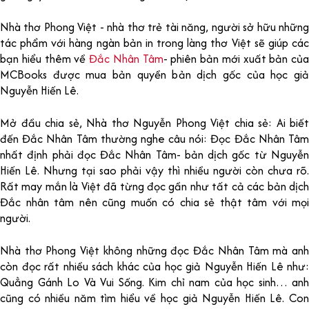
Nhà thơ Phong Việt - nhà thơ trẻ tài năng, người sở hữu những
tác phẩm với hàng ngàn bản in trong làng thơ Việt sẽ giúp các
bạn hiểu thêm về
Đắc Nhân Tâm
- phiên bản mới xuất bản của
MCBooks được mua bản quyền bản dịch gốc của học giả
Nguyễn Hiến Lê.
Mở đầu chia sẻ, Nhà thơ Nguyễn Phong Việt chia sẻ: Ai biết
đến Đắc Nhân Tâm thường nghe câu nói: Đọc Đắc Nhân Tâm
nhất định phải đọc Đắc Nhân Tâm- bản dịch gốc từ Nguyễn
Hiến Lê. Nhưng tại sao phải vậy thì nhiều người còn chưa rõ.
Rất may mắn là Việt đã từng đọc gần như tất cả các bản dịch
Đắc nhân tâm nên cũng muốn có chia sẻ thật tâm với mọi
người.
Nhà thơ Phong Việt không những đọc Đắc Nhân Tâm mà anh
còn đọc rất nhiều sách khác của học giả Nguyễn Hiến Lê như:
Quẳng Gánh Lo Và Vui Sống. Kim chỉ nam của học sinh… anh
cũng có nhiều năm tìm hiểu về học giả Nguyễn Hiến Lê. Con