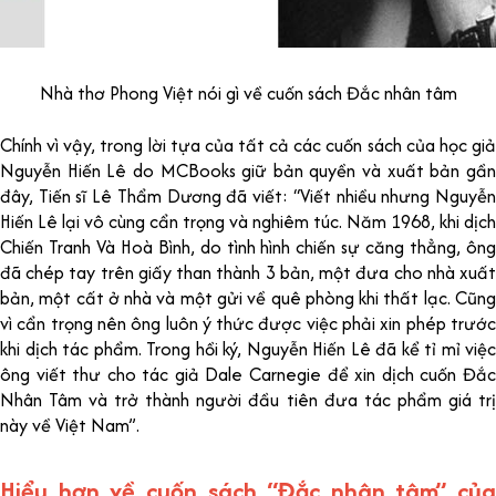
Nhà thơ Phong Việt nói gì về cuốn sách Đắc nhân tâm
Chính vì vậy, trong lời tựa của tất cả các cuốn sách của học giả
Nguyễn Hiến Lê do MCBooks giữ bản quyền và xuất bản gần
đây, Tiến sĩ Lê Thẩm Dương đã viết: “Viết nhiều nhưng Nguyễn
Hiến Lê lại vô cùng cẩn trọng và nghiêm túc. Năm 1968, khi dịch
Chiến Tranh Và Hoà Bình, do tình hình chiến sự căng thẳng, ông
đã chép tay trên giấy than thành 3 bản, một đưa cho nhà xuất
bản, một cất ở nhà và một gửi về quê phòng khi thất lạc. Cũng
vì cẩn trọng nên ông luôn ý thức được việc phải xin phép trước
khi dịch tác phẩm. Trong hồi ký, Nguyễn Hiến Lê đã kể tỉ mỉ việc
ông viết thư cho tác giả Dale Carnegie để xin dịch cuốn Đắc
Nhân Tâm và trở thành người đầu tiên đưa tác phẩm giá trị
này về Việt Nam”.
Hiểu hơn về cuốn sách “Đắc nhân tâm” của