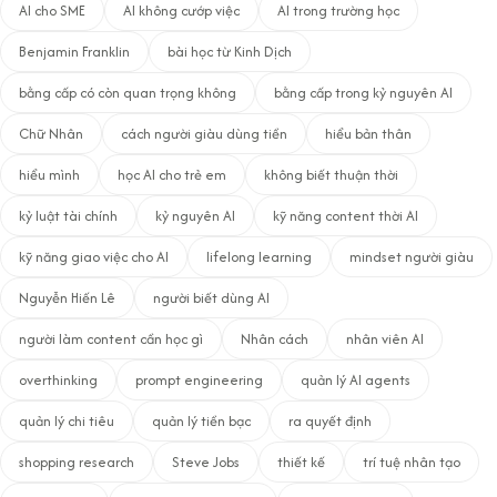
AI cho SME
AI không cướp việc
AI trong trường học
Benjamin Franklin
bài học từ Kinh Dịch
bằng cấp có còn quan trọng không
bằng cấp trong kỷ nguyên AI
Chữ Nhân
cách người giàu dùng tiền
hiểu bản thân
hiểu mình
học AI cho trẻ em
không biết thuận thời
kỷ luật tài chính
kỷ nguyên AI
kỹ năng content thời AI
kỹ năng giao việc cho AI
lifelong learning
mindset người giàu
Nguyễn Hiến Lê
người biết dùng AI
người làm content cần học gì
Nhân cách
nhân viên AI
overthinking
prompt engineering
quản lý AI agents
quản lý chi tiêu
quản lý tiền bạc
ra quyết định
shopping research
Steve Jobs
thiết kế
trí tuệ nhân tạo