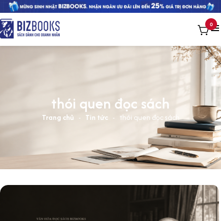
0
thói quen đọc sách
Trang chủ
-
Tin tức
-
thói quen đọc sách