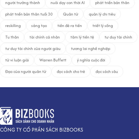
người trưởng thành
nuôi dạy con thời AI
phát triển bản thân
phát triển bản thân tuổi 30
Quân tử
quản lý chi tiêu
reskilling
sáng tạo
tiền đẻ ra tiền
triết lý sống
Tu thân
tài chính cá nhân
tâm lý tiền tệ
tư duy tài chính
tư duy tài chính của người giàu
tương lai nghề nghiệp
tử vi luận giải
Warren Buffett
ý nghĩa cuộc đời
Đạo của người quân tử
đọc sách cho trẻ
đọc sách sâu
CÔNG TY CỔ PHẦN SÁCH BIZBOOKS