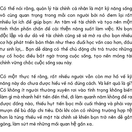
Có thể nói rằng, quản lý tài chính cá nhân là một kỹ năng sống
vô cùng quan trọng trong mỗi con người bởi nó đem lại rất
nhiều lợi ích để giúp bạn: An tâm về tài chính và tạo nên một
tinh thần phấn chấn để cải thiện năng suất làm việc. Khi bạn
độc lập và dư dả về tài chính cũng sẽ sẽ mở ra cho bạn nhiều
cơ hội phát triển bản thân như theo đuổi học vấn cao hơn, đầu
tư sinh lợi,... Bạn dễ dàng có thể chủ động chi trả trước những
sự cố hoặc điều bất ngờ trong cuộc sống, tạo nền móng tài
chính vững chắc cuộc sống sau này.
Có một thực tế rằng, rất nhiều người vẫn còn mơ hồ về kỹ
năng này do chưa được hiểu về nó đúng cách. Và kết quả là gì?
Có không ít người thường xuyên rơi vào tình trạng không biết
làm gì mà nhanh hết tiền đến thế, đi làm quanh năm không để ra
được đồng nào, thiếu hụt tiền bạc mỗi cuối tháng và phải vay
mượn để bù đắp chi tiêu. Đôi khi còn có những trường hợp tệ
hơn là túng thiếu về mặt tài chính sẽ khiến bạn trở nên dễ gắt
gỏng, làm sứt mẻ những mối quan hệ gần xa..