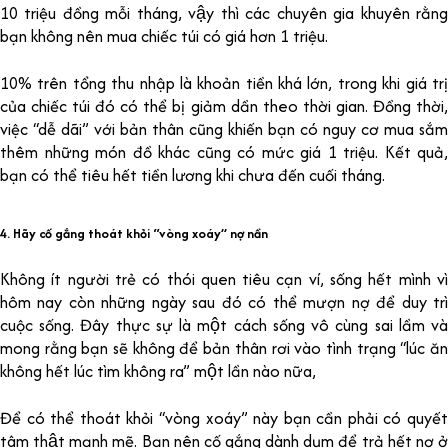
10 triệu đồng mỗi tháng, vậy thì các chuyên gia khuyên rằng
bạn không nên mua chiếc túi có giá hơn 1 triệu.
10% trên tổng thu nhập là khoản tiền khá lớn, trong khi giá trị
của chiếc túi đó có thể bị giảm dần theo thời gian. Đồng thời,
việc “dễ dãi” với bản thân cũng khiến bạn có nguy cơ mua sắm
thêm những món đồ khác cũng có mức giá 1 triệu. Kết quả,
bạn có thể tiêu hết tiền lương khi chưa đến cuối tháng.
4. Hãy cố gắng thoát khỏi “vòng xoáy” nợ nần
Không ít người trẻ có thói quen tiêu cạn ví, sống hết mình vì
hôm nay còn những ngày sau đó có thể mượn nợ để duy trì
cuộc sống. Đây thực sự là một cách sống vô cùng sai lầm và
mong rằng bạn sẽ không để bản thân rơi vào tình trạng “lúc ăn
không hết lúc tìm không ra” một lần nào nữa,
Để có thể thoát khỏi “vòng xoáy” này bạn cần phải có quyết
tâm thật mạnh mẽ. Bạn nên cố gắng dành dụm để trả hết nợ ở