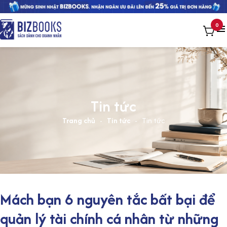
0
Tin tức
Trang chủ
-
Tin tức
-
Tin tức
Mách bạn 6 nguyên tắc bất bại để
quản lý tài chính cá nhân từ những