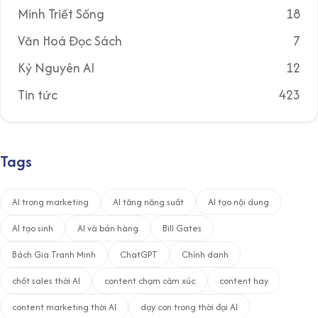
Minh Triết Sống
18
Văn Hoá Đọc Sách
7
Kỷ Nguyên AI
12
Tin tức
423
Tags
AI trong marketing
AI tăng năng suất
AI tạo nội dung
AI tạo sinh
AI và bán hàng
Bill Gates
Bách Gia Tranh Minh
ChatGPT
Chính danh
chốt sales thời AI
content chạm cảm xúc
content hay
content marketing thời AI
dạy con trong thời đại AI