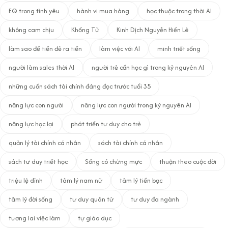
EQ trong tình yêu
hành vi mua hàng
học thuộc trong thời AI
không cam chịu
Khổng Tử
Kinh Dịch Nguyễn Hiến Lê
làm sao để tiền đẻ ra tiền
làm việc với AI
minh triết sống
người làm sales thời AI
người trẻ cần học gì trong kỷ nguyên AI
những cuốn sách tài chính đáng đọc trước tuổi 35
năng lực con người
năng lực con người trong kỷ nguyên AI
năng lực học lại
phát triển tư duy cho trẻ
quản lý tài chính cá nhân
sách tài chính cá nhân
sách tư duy triết học
Sống có chừng mực
thuận theo cuộc đời
triệu lệ dĩnh
tâm lý nam nữ
tâm lý tiền bạc
tâm lý đời sống
tư duy quân tử
tư duy đa ngành
tương lai việc làm
tự giáo dục