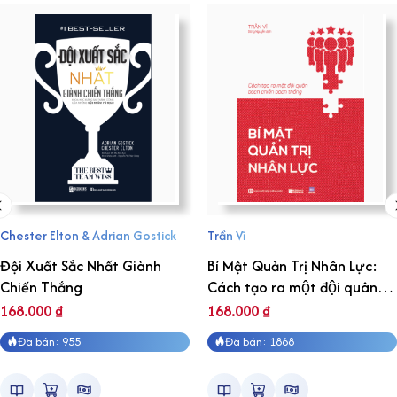
Chester Elton & Adrian Gostick
Trần Vĩ
Đội Xuất Sắc Nhất Giành
Bí Mật Quản Trị Nhân Lực:
Chiến Thắng
Cách tạo ra một đội quân
bách chiến bách thắng
168.000
₫
168.000
₫
Đã bán: 955
Đã bán: 1868