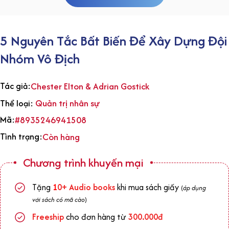
5 Nguyên Tắc Bất Biến Để Xây Dựng Đội
Nhóm Vô Địch
Tác giả:
Chester Elton & Adrian Gostick
Quản trị nhân sự
Thể loại:
Mã:
#8935246941508
Tình trạng:
Còn hàng
Chương trình khuyến mại
Tặng
1
0+
Audio books
khi mua sách giấy
(
áp dụng
với sách có mã cào
)
Freeship
cho đơn hàng từ
300.000đ