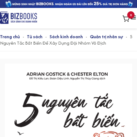
0
Trang chủ
-
Tủ sách
-
Sách kinh doanh
-
Quản trị nhân sự
-
5
Nguyên Tắc Bất Biến Để Xây Dựng Đội Nhóm Vô Địch