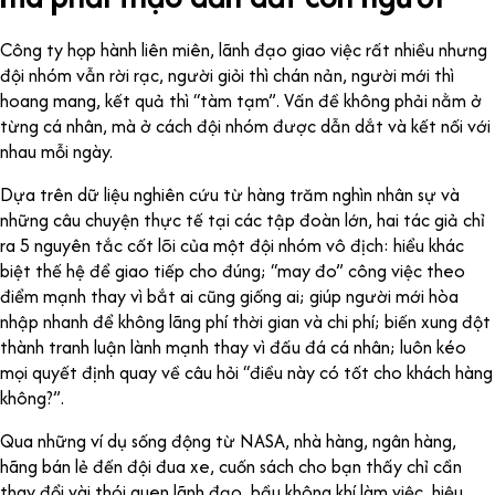
Công ty họp hành liên miên, lãnh đạo giao việc rất nhiều nhưng
đội nhóm vẫn rời rạc, người giỏi thì chán nản, người mới thì
hoang mang, kết quả thì “tàm tạm”. Vấn đề không phải nằm ở
từng cá nhân, mà ở cách đội nhóm được dẫn dắt và kết nối với
nhau mỗi ngày.
Dựa trên dữ liệu nghiên cứu từ hàng trăm nghìn nhân sự và
những câu chuyện thực tế tại các tập đoàn lớn, hai tác giả chỉ
ra 5 nguyên tắc cốt lõi của một đội nhóm vô địch: hiểu khác
biệt thế hệ để giao tiếp cho đúng; “may đo” công việc theo
điểm mạnh thay vì bắt ai cũng giống ai; giúp người mới hòa
nhập nhanh để không lãng phí thời gian và chi phí; biến xung đột
thành tranh luận lành mạnh thay vì đấu đá cá nhân; luôn kéo
mọi quyết định quay về câu hỏi “điều này có tốt cho khách hàng
không?”.
Qua những ví dụ sống động từ NASA, nhà hàng, ngân hàng,
hãng bán lẻ đến đội đua xe, cuốn sách cho bạn thấy chỉ cần
thay đổi vài thói quen lãnh đạo, bầu không khí làm việc, hiệu