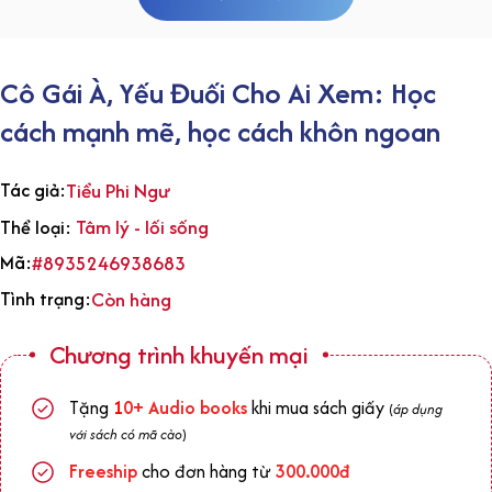
Cô Gái À, Yếu Đuối Cho Ai Xem: Học
cách mạnh mẽ, học cách khôn ngoan
Tác giả:
Tiểu Phi Ngư
Tâm lý - lối sống
Thể loại:
Mã:
#8935246938683
Tình trạng:
Còn hàng
Chương trình khuyến mại
Tặng
1
0+
Audio books
khi mua sách giấy
(
áp dụng
với sách có mã cào
)
Freeship
cho đơn hàng từ
300.000đ