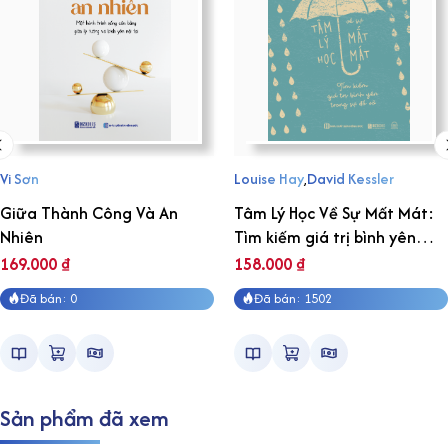
Vi Sơn
Louise Hay
,
David Kessler
Giữa Thành Công Và An
Tâm Lý Học Về Sự Mất Mát:
Nhiên
Tìm kiếm giá trị bình yên
trong sự đổ vỡ
169.000
₫
158.000
₫
Đã bán: 0
Đã bán: 1502
Sản phẩm đã xem