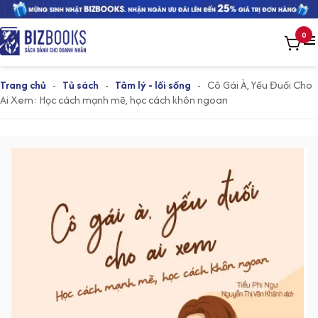
0
Trang chủ
-
Tủ sách
-
Tâm lý - lối sống
-
Cô Gái À, Yếu Đuối Cho
Ai Xem: Học cách mạnh mẽ, học cách khôn ngoan