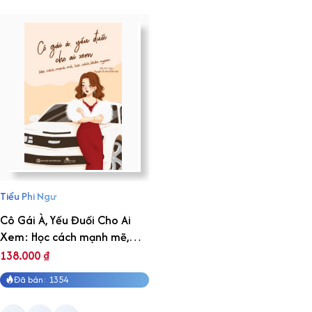
Tiểu Phi Ngư
Cô Gái À, Yếu Đuối Cho Ai
Xem: Học cách mạnh mẽ,
học cách khôn ngoan
138.000
₫
Đã bán: 1354