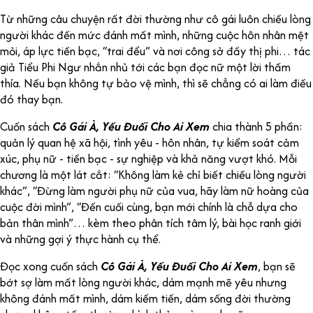
Từ những câu chuyện rất đời thường như cô gái luôn chiều lòng
người khác đến mức đánh mất mình, những cuộc hôn nhân mệt
mỏi, áp lực tiền bạc, “trai đểu” và nơi công sở đầy thị phi… tác
giả Tiểu Phi Ngư nhắn nhủ tới các bạn đọc nữ một lời thấm
thía. Nếu bạn không tự bảo vệ mình, thì sẽ chẳng có ai làm điều
đó thay bạn.
Cuốn sách
Cô Gái À, Yếu Đuối Cho Ai Xem
chia thành 5 phần:
quản lý quan hệ xã hội, tình yêu - hôn nhân, tự kiểm soát cảm
xúc, phụ nữ - tiền bạc - sự nghiệp và khả năng vượt khó. Mỗi
chương là một lát cắt: “Không làm kẻ chỉ biết chiều lòng người
khác”, “Đừng làm người phụ nữ của vua, hãy làm nữ hoàng của
cuộc đời mình”, “Đến cuối cùng, bạn mới chính là chỗ dựa cho
bản thân mình”… kèm theo phân tích tâm lý, bài học ranh giới
và những gợi ý thực hành cụ thể.
Đọc xong cuốn sách
Cô Gái À, Yếu Đuối Cho Ai Xem
, bạn sẽ
bớt sợ làm mất lòng người khác, dám mạnh mẽ yêu nhưng
không đánh mất mình, dám kiếm tiền, dám sống đời thường