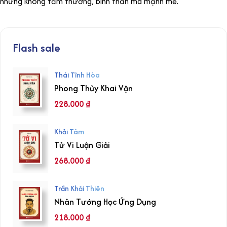
nhưng không tầm thường, bình thản mà mạnh mẽ.
Flash sale
Thái Tĩnh Hòa
Phong Thủy Khai Vận
228.000
₫
Khải Tâm
Tử Vi Luận Giải
268.000
₫
Trần Khải Thiên
Nhân Tướng Học Ứng Dụng
218.000
₫