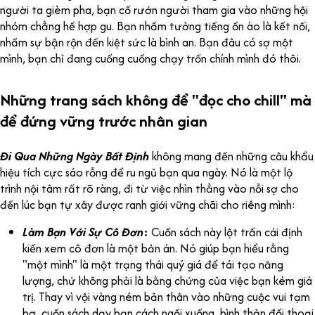
người ta gièm pha, bạn cố rướn người tham gia vào những hội
nhóm chẳng hề hợp gu. Bạn nhầm tưởng tiếng ồn ào là kết nối,
nhầm sự bận rộn đến kiệt sức là bình an. Bạn đâu có sợ một
mình, bạn chỉ đang cuống cuồng chạy trốn chính mình đó thôi.
Những trang sách không để "đọc cho chill" mà
để đứng vững trước nhân gian
Đi Qua Những Ngày Bất Định
không mang đến những câu khẩu
hiệu tích cực sáo rỗng để ru ngủ bạn qua ngày. Nó là một lộ
trình nội tâm rất rõ ràng, đi từ việc nhìn thẳng vào nỗi sợ cho
đến lúc bạn tự xây được ranh giới vững chãi cho riêng mình:
Làm Bạn Với Sự Cô Đơn
:
Cuốn sách này lột trần cái định
kiến xem cô đơn là một bản án. Nó giúp bạn hiểu rằng
"một mình" là một trạng thái quý giá để tái tạo năng
lượng, chứ không phải là bằng chứng của việc bạn kém giá
trị. Thay vì vội vàng ném bản thân vào những cuộc vui tạm
bợ, cuốn sách dạy bạn cách ngồi xuống, bình thản đối thoại