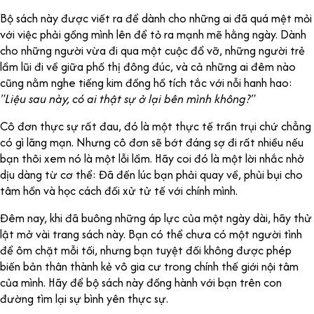
Bộ sách này được viết ra để dành cho những ai đã quá mệt mỏi
với việc phải gồng mình lên để tỏ ra mạnh mẽ hằng ngày. Dành
cho những người vừa đi qua một cuộc đổ vỡ, những người trẻ
lầm lũi đi về giữa phố thị đông đúc, và cả những ai đêm nào
cũng nằm nghe tiếng kim đồng hồ tích tắc với nỗi hanh hao:
"Liệu sau này, có ai thật sự ở lại bên mình không?"
Cô đơn thực sự rất đau, đó là một thực tế trần trụi chứ chẳng
có gì lãng mạn. Nhưng cô đơn sẽ bớt đáng sợ đi rất nhiều nếu
bạn thôi xem nó là một lỗi lầm. Hãy coi đó là một lời nhắc nhở
dịu dàng từ cơ thể: Đã đến lúc bạn phải quay về, phủi bụi cho
tâm hồn và học cách đối xử tử tế với chính mình.
Đêm nay, khi đã buông những áp lực của một ngày dài, hãy thử
lật mở vài trang sách này. Bạn có thể chưa có một người tình
để ôm chặt mỗi tối, nhưng bạn tuyệt đối không được phép
biến bản thân thành kẻ vô gia cư trong chính thế giới nội tâm
của mình. Hãy để bộ sách này đồng hành với bạn trên con
đường tìm lại sự bình yên thực sự.