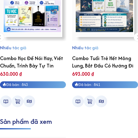
Nhiều tác giả
Nhiều tác giả
Combo Học Để Nói Hay, Viết
Combo Tuổi Trẻ Hết Mông
Chuẩn, Trình Bày Tự Tin
Lung, Bắt Đầu Có Hướng Đi
630.000
₫
693.000
₫
Đã bán: 843
Đã bán: 841
Sản phẩm đã xem