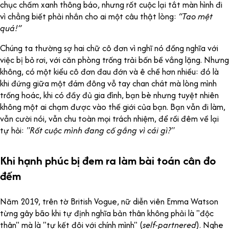
chục chấm xanh thông báo, nhưng rốt cuộc lại tắt màn hình đi
vì chẳng biết phải nhắn cho ai một câu thật lòng:
“Tao mệt
quá!”
Chúng ta thường sợ hai chữ cô đơn vì nghĩ nó đồng nghĩa với
việc bị bỏ rơi, với căn phòng trống trải bốn bề vắng lặng. Nhưng
không, có một kiểu cô đơn đau đớn và ê chề hơn nhiều: đó là
khi đứng giữa một đám đông vỗ tay chan chát mà lòng mình
trống hoác, khi có đầy đủ gia đình, bạn bè nhưng tuyệt nhiên
không một ai chạm được vào thế giới của bạn. Bạn vẫn đi làm,
vẫn cười nói, vẫn chu toàn mọi trách nhiệm, để rồi đêm về lại
tự hỏi:
"Rốt cuộc mình đang cố gắng vì cái gì?"
Khi hạnh phúc bị đem ra làm bài toán cân đo
đếm
Năm 2019, trên tờ British Vogue, nữ diễn viên Emma Watson
từng gây bão khi tự định nghĩa bản thân không phải là "độc
thân" mà là "tự kết đôi với chính mình" (
self-partnered
). Nghe