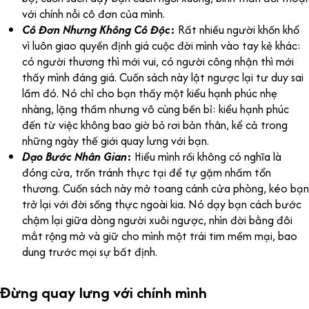
với chính nỗi cô đơn của mình.
Cô Đơn Nhưng Không Cô Độc
:
Rất nhiều người khốn khổ
vì luôn giao quyền định giá cuộc đời mình vào tay kẻ khác:
có người thương thì mới vui, có người công nhận thì mới
thấy mình đáng giá. Cuốn sách này lật ngược lại tư duy sai
lầm đó. Nó chỉ cho bạn thấy một kiểu hạnh phúc nhẹ
nhàng, lặng thầm nhưng vô cùng bền bỉ: kiểu hạnh phúc
đến từ việc không bao giờ bỏ rơi bản thân, kể cả trong
những ngày thế giới quay lưng với bạn.
Dạo Bước Nhân Gian
:
Hiểu mình rồi không có nghĩa là
đóng cửa, trốn tránh thực tại để tự gặm nhấm tổn
thương. Cuốn sách này mở toang cánh cửa phòng, kéo bạn
trở lại với đời sống thực ngoài kia. Nó dạy bạn cách bước
chậm lại giữa dòng người xuôi ngược, nhìn đời bằng đôi
mắt rộng mở và giữ cho mình một trái tim mềm mại, bao
dung trước mọi sự bất định.
Đừng quay lưng với chính mình