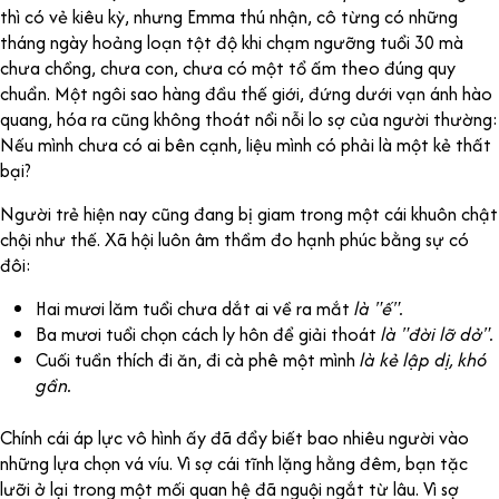
thì có vẻ kiêu kỳ, nhưng Emma thú nhận, cô từng có những
tháng ngày hoảng loạn tột độ khi chạm ngưỡng tuổi 30 mà
chưa chồng, chưa con, chưa có một tổ ấm theo đúng quy
chuẩn. Một ngôi sao hàng đầu thế giới, đứng dưới vạn ánh hào
quang, hóa ra cũng không thoát nổi nỗi lo sợ của người thường:
Nếu mình chưa có ai bên cạnh, liệu mình có phải là một kẻ thất
bại?
Người trẻ hiện nay cũng đang bị giam trong một cái khuôn chật
chội như thế. Xã hội luôn âm thầm đo hạnh phúc bằng sự có
đôi:
Hai mươi lăm tuổi chưa dắt ai về ra mắt
l
à "ế".
Ba mươi tuổi chọn cách ly hôn để giải thoát
l
à "đời lỡ dở".
Cuối tuần thích đi ăn, đi cà phê một mình
là kẻ lập dị, khó
gần.
Chính cái áp lực vô hình ấy đã đẩy biết bao nhiêu người vào
những lựa chọn vá víu. Vì sợ cái tĩnh lặng hằng đêm, bạn tặc
lưỡi ở lại trong một mối quan hệ đã nguội ngắt từ lâu. Vì sợ