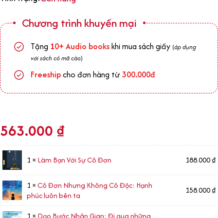
Chương trình khuyến mại
Tặng
1
0+
Audio books
khi mua sách giấy
(
áp dụng
với sách có mã cào
)
Freeship
cho đơn hàng từ
300.000đ
563.000
₫
1 ×
Làm Bạn Với Sự Cô Đơn
188.000
₫
1 ×
Cô Đơn Nhưng Không Cô Độc: Hạnh
158.000
₫
phúc luôn bên ta
1 ×
Dạo Bước Nhân Gian: Đi qua những