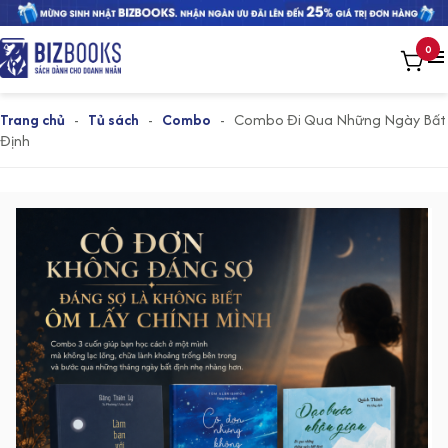
0
Trang chủ
-
Tủ sách
-
Combo
-
Combo Đi Qua Những Ngày Bất
Định