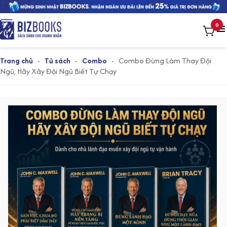
0
Trang chủ
-
Tủ sách
-
Combo
-
Combo Đừng Làm Thay Đội
Ngũ, Hãy Xây Đội Ngũ Biết Tự Chạy