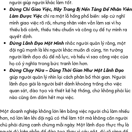
người giúp người khác làm tốt.
Đừng Chỉ Giao Việc, Hãy Trang Bị Nền Tảng Để Nhân Viên
Làm Được Việc
chỉ ra một lỗ hổng phổ biến: sếp cứ nghĩ
mình giao việc rõ rồi, nhưng nhân viên vẫn làm sai vì họ
thiếu bối cảnh, thiếu tiêu chuẩn và công cụ để tự mình ra
quyết định.
Đừng Lãnh Đạo Một Mình
nhắc người quản lý rằng, một
đội ngũ mạnh là khi người khác muốn đi cùng, tin tưởng
người lãnh đạo đủ để nỗ lực, và hiểu vì sao công việc của
họ có ý nghĩa trong bức tranh lớn hơn.
Đừng Chạy Nữa – Dùng Thời Gian Như Một Lãnh Đạo
giúp người quản lý nhìn lại cách phân bổ thời gian. Người
lãnh đạo giỏi là người biết dành khoảng trống cho việc
quan sát, đào tạo và thiết kế hệ thống, chứ không phải lúc
nào cũng ôm đồm hết mọi việc.
Một doanh nghiệp không lớn lên bằng việc người chủ làm nhiều
hơn, nó lớn lên khi đội ngũ có thể làm tốt mà không cần người
chủ phải đứng canh chừng mỗi ngày. Một lãnh đạo thực thụ là
người đủ kiên nhẫn để đào tạo thay vì cáu gắt, đủ rõ ràng để