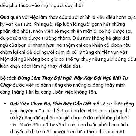
đều phụ thuộc vào một người duy nhất.
Quá quen với việc làm thay cấp dưới chính là kiểu điều hành cực
kỳ vắt kiệt sức. Khi người sếp luôn là người gánh hết những
phần khó nhất, nhân viên sẽ mặc nhiên mất đi cơ hội được sai,
được sửa và được trưởng thành. Điều này không hề giúp đội
ngũ của bạn đi nhanh hơn, nó thậm chí còn khiến cả đoàn tàu
chậm lại chỉ để đợi người cầm lái xử lý từng chi tiết vụn vặt.
Một đội ngũ không bao giờ có thể tự chạy nếu người đứng đầu
luôn chọn cách làm hộ thay vì dẫn dắt.
Bộ sách
Đừng Làm Thay Đội Ngũ, Hãy Xây Đội Ngũ Biết Tự
Chạy
được viết ra dành riêng cho những ai đang thấy mình
càng thăng tiến lại càng... bận việc không tên.
Giỏi Việc Chưa Đủ, Phải Biết Dẫn Dắt
mổ xẻ sự thật rằng
giỏi chuyên môn có thể đưa bạn lên vị trí cao, nhưng chỉ
có kỹ năng điều phối mới giúp bạn ở đó mà không bị kiệt
sức. Muốn đội ngũ tự vận hành, bạn buộc phải học cách
chuyển dịch từ một người trực tiếp thực thi sang một