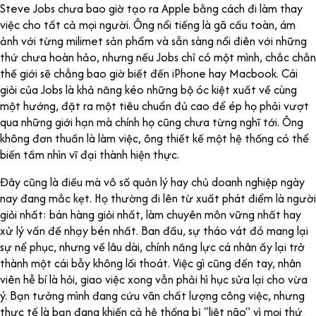
Steve Jobs chưa bao giờ tạo ra Apple bằng cách đi làm thay
việc cho tất cả mọi người. Ông nổi tiếng là gã cầu toàn, ám
ảnh với từng milimet sản phẩm và sẵn sàng nổi điên với những
thứ chưa hoàn hảo, nhưng nếu Jobs chỉ có một mình, chắc chắn
thế giới sẽ chẳng bao giờ biết đến iPhone hay Macbook. Cái
giỏi của Jobs là khả năng kéo những bộ óc kiệt xuất về cùng
một hướng, đặt ra một tiêu chuẩn đủ cao để ép họ phải vượt
qua những giới hạn mà chính họ cũng chưa từng nghĩ tới. Ông
không đơn thuần là làm việc, ông thiết kế một hệ thống có thể
biến tầm nhìn vĩ đại thành hiện thực.
Đây cũng là điều mà vô số quản lý hay chủ doanh nghiệp ngày
nay đang mắc kẹt. Họ thường đi lên từ xuất phát điểm là người
giỏi nhất: bán hàng giỏi nhất, làm chuyên môn vững nhất hay
xử lý vấn đề nhạy bén nhất. Ban đầu, sự tháo vát đó mang lại
sự nể phục, nhưng về lâu dài, chính năng lực cá nhân ấy lại trở
thành một cái bẫy không lối thoát. Việc gì cũng đến tay, nhân
viên hễ bí là hỏi, giao việc xong vẫn phải hì hục sửa lại cho vừa
ý. Bạn tưởng mình đang cứu vãn chất lượng công việc, nhưng
thực tế là bạn đang khiến cả hệ thống bị "liệt não" vì mọi thứ