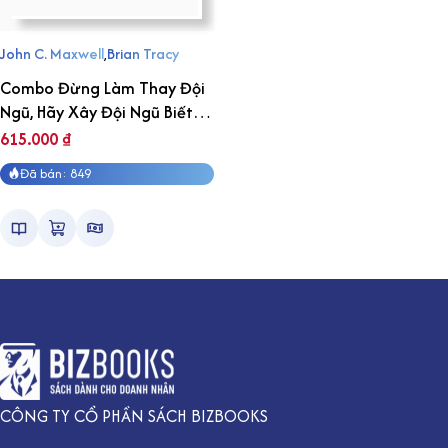
John C. Maxwell
,
Brian Tracy
Combo Đừng Làm Thay Đội
Ngũ, Hãy Xây Đội Ngũ Biết
Tự Chạy
615.000
₫
Đã bán: 849
CÔNG TY CỔ PHẦN SÁCH BIZBOOKS