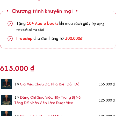
Chương trình khuyến mại
Tặng
1
0+
Audio books
khi mua sách giấy
(
áp dụng
với sách có mã cào
)
Freeship
cho đơn hàng từ
300.000đ
615.000
₫
1 ×
Giỏi Việc Chưa Đủ, Phải Biết Dẫn Dắt
135.000
₫
1 ×
Đừng Chỉ Giao Việc, Hãy Trang Bị Nền
125.000
₫
Tảng Để Nhân Viên Làm Được Việc