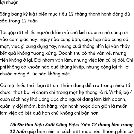
lợi nhuận.
Sống bằng kỷ luật biến mục tiêu 12 tháng thành hành động đủ
sắc trong 12 tuần.
Tôi gặp rất nhiều người đi làm và chủ kinh doanh nhỏ cũng rơi
vào cảm giác này: ngày nào cũng bận, cuộc họp nào cũng có
mặt, việc gì cũng đụng tay, nhưng cuối tháng nhìn lại vẫn thấy
kết quả không tương xứng. Doanh thu có thể vẫn về, nhưng
tiền không ở lại. Đội nhóm vẫn làm, nhưng việc lớn cứ bị dời. Chi
phí không có khoản nào quá khủng khiếp, nhưng cộng lại thì lợi
nhuận mỏng đi lúc nào không biết.
Có một kiểu thất bại rất âm thầm đang diễn ra trong nhiều tổ
chức: thất bại vì chăm chỉ trong một hệ thống rò rỉ. Vì thế, bộ 4
cuốn sách này khá đáng đọc cho người đang làm kinh doanh,
quản lý đội nhóm, bán hàng, vận hành hoặc đơn giản là muốn
làm việc có kết quả hơn chứ không chỉ bận hơn.
Tối Đa Hóa Hiệu Suất Công Việc:
Việc 12 tháng làm trong
12 tuần
giúp bạn nhìn lại cách đặt mục tiêu. Không phải cứ