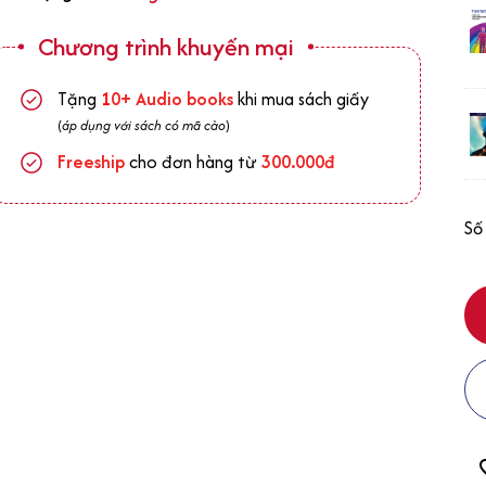
Chương trình khuyến mại
Tặng
1
0+
Audio books
khi mua sách giấy
(
áp dụng với sách có mã cào
)
Freeship
cho đơn hàng từ
300.000đ
Số