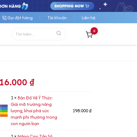
Gọi đặt hàng
Tài khoản
Liên hệ
0
16.000
₫
1 ×
Bản Đồ Về Ý Thức:
Giải mã trường năng
lượng, khai phá sức
198.000
₫
mạnh phi thường trong
con người bạn
1 ×
Nâng Cao Tần Số