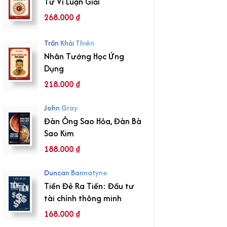
Tử Vi Luận Giải
268.000
₫
Trần Khải Thiên
Nhân Tướng Học Ứng
Dụng
218.000
₫
John Gray
Đàn Ông Sao Hỏa, Đàn Bà
Sao Kim
188.000
₫
Duncan Bannatyne
Tiền Đẻ Ra Tiền: Đầu tư
tài chính thông minh
168.000
₫