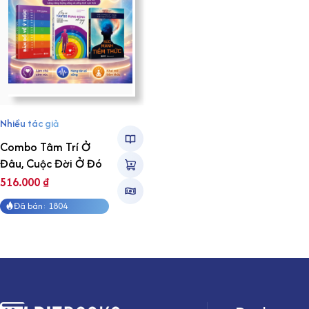
Nhiều tác giả
Combo Tâm Trí Ở
Đâu, Cuộc Đời Ở Đó
516.000
₫
Đã bán: 1804