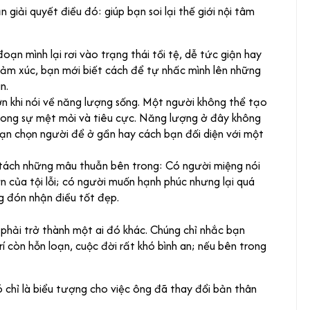
n giải quyết điều đó: giúp bạn soi lại thế giới nội tâm
đoạn mình lại rơi vào trạng thái tồi tệ, dễ tức giận hay
cảm xúc, bạn mới biết cách để tự nhấc mình lên những
n.
ơn khi nói về năng lượng sống. Một người không thể tạo
rong sự mệt mỏi và tiêu cực. Năng lượng ở đây không
 bạn chọn người để ở gần hay cách bạn đối diện với một
 tách những mâu thuẫn bên trong: Có người miệng nói
ơn của tội lỗi; có người muốn hạnh phúc nhưng lại quá
 đón nhận điều tốt đẹp.
 phải trở thành một ai đó khác. Chúng chỉ nhắc bạn
í còn hỗn loạn, cuộc đời rất khó bình an; nếu bên trong
 chỉ là biểu tượng cho việc ông đã thay đổi bản thân