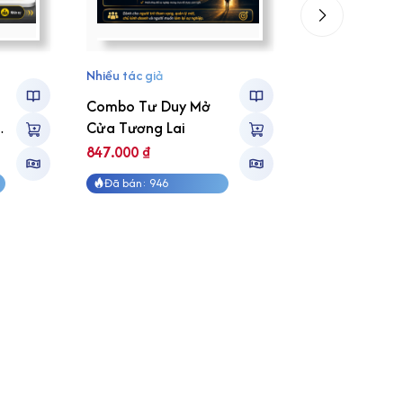
Nhiều tác giả
Nhiều tác giả
Combo Tư Duy Mở
Combo Nghệ 
Cửa Tương Lai
Ra Quyết Địn
Giải Quyết Vấ
847.000
₫
779.000
₫
Đã bán: 946
Đã bán: 973