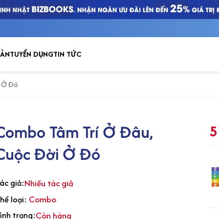
Tủ sách
BẢN
TUYỂN DỤNG
TIN TỨC
i Ở Đó
Combo Tâm Trí Ở Đâu,
5
Cuộc Đời Ở Đó
ác giả:
Nhiều tác giả
Combo
hể loại:
ình trạng:
Còn hàng