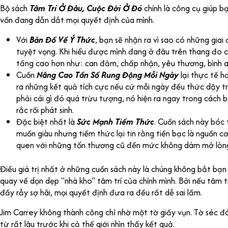
Bộ sách
Tâm Trí Ở Đâu, Cuộc Đời Ở Đó
chính là công cụ giúp bạ
vốn đang dẫn dắt mọi quyết định của mình.
Với
Bản Đồ Về Ý Thức
, bạn sẽ nhận ra vì sao có những giai 
tuyệt vọng. Khi hiểu được mình đang ở đâu trên thang đo 
tầng cao hơn như: can đảm, chấp nhận, yêu thương, bình a
Cuốn
Nâng Cao Tần Số Rung Động Mỗi Ngày
lại thực tế h
ra những kết quả tích cực nếu cứ mỗi ngày đều thức dậy t
phải cái gì đó quá trừu tượng, nó hiện ra ngay trong cách
rắc rối phát sinh.
Đặc biệt nhất là
Sức Mạnh Tiềm Thức
. Cuốn sách này bóc
muốn giàu nhưng tiềm thức lại tin rằng tiền bạc là nguồn c
quen với những tổn thương cũ đến mức không dám mở lòng
Điều giá trị nhất ở những cuốn sách này là chúng không bắt bạn
quay về dọn dẹp "nhà kho" tâm trí của chính mình. Bởi nếu tâm tr
đầy rẫy sợ hãi, mọi quyết định đưa ra đều rất dễ sai lầm.
Jim Carrey không thành công chỉ nhờ một tờ giấy vụn. Tờ séc đó
từ rất lâu trước khi cả thế giới nhìn thấy kết quả.