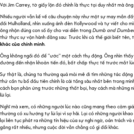
Với Jim Carrey, tờ giấy lộn đó chính là thực tại duy nhất mà ông
Nhiều người vẫn kể về câu chuyện này như một sự may mắn đầy 
đồi Mulholland, nhìn xuống ánh đèn Hollywood và tự viết cho mì
ông nhận đúng con số ấy cho vai diễn trong
Dumb and Dumbe
thứ thực sự vận hành đằng sau: Trước khi cả thế giới biết tên, 
khác của chính mình
.
Ông không ngồi đó để "ước" một cách thụ động. Ông nhìn thấy 
đường đến nhận khoản tiền đó, bất chấp thực tế trước mắt lúc
Sự thật là, chúng ta thường quá mải mê đi tìm những tác động
thứ cần tu bổ đầu tiên chính là cái tầng sâu nhất bên trong mình
cách bạn phản ứng trước những thất bại, hay cách mà những n
lùi lại.
Nghĩ mà xem, có những người lúc nào cũng mang theo cảm giác "
thường có xu hướng tự lùi lại vì sợ hãi. Lại có những người kha
lại liên tục phát ra những tín hiệu của sự nghi ngờ, oán trách và 
gắng rất nhiều, nhưng cuộc đời vẫn chẳng có gì đổi khác.