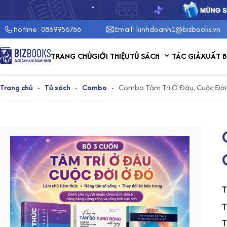
Hotline: 0869956766
Email: kinhdoanh1@bizbooks.vn
Show submenu for 
TRANG CHỦ
GIỚI THIỆU
TỦ SÁCH
TÁC GIẢ
XUẤT 
Trang chủ
-
Tủ sách
-
Combo
-
Combo Tâm Trí Ở Đâu, Cuộc Đờ
T
T
T