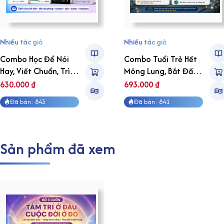
Nhiều tác giả
Nhiều tác giả
Combo Học Để Nói
Combo Tuổi Trẻ Hết
Hay, Viết Chuẩn, Trình
Mông Lung, Bắt Đầu
Bày Tự Tin
Có Hướng Đi
630.000
₫
693.000
₫
Đã bán: 843
Đã bán: 841
Sản phẩm đã xem