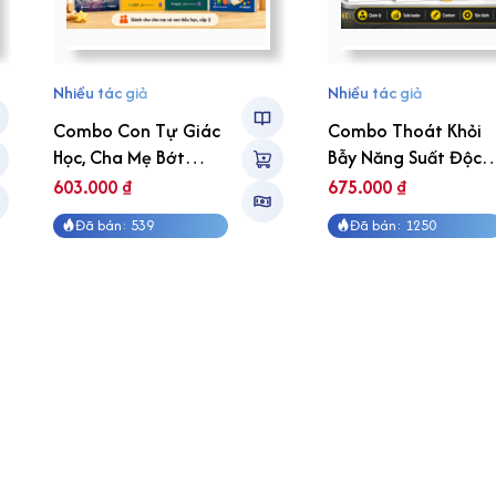
Nhiều tác giả
Nhiều tác giả
Combo Con Tự Giác
Combo Thoát Khỏi
Học, Cha Mẹ Bớt
Bẫy Năng Suất Độc
Nhọc
Hại
603.000
₫
675.000
₫
Đã bán: 539
Đã bán: 1250