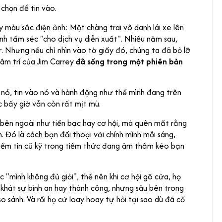
 chọn để tin vào.
màu sắc điện ảnh: Một chàng trai vô danh lái xe lên
nh tấm séc "cho dịch vụ diễn xuất". Nhiều năm sau,
r
. Nhưng nếu chỉ nhìn vào tờ giấy đó, chúng ta đã bỏ lỡ
tâm trí của Jim Carrey
đã sống trong một phiên bản
nó, tin vào nó và hành động như thể mình đang trên
 bấy giờ vẫn còn rất mịt mù.
 bên ngoài như tiền bạc hay cơ hội, mà quên mất rằng
. Đó là cách bạn đối thoại với chính mình mỗi sáng,
iềm tin cũ kỹ trong tiềm thức đang âm thầm kéo bạn
mình không đủ giỏi", thế nên khi cơ hội gõ cửa, họ
o khát sự bình an hay thành công, nhưng sâu bên trong
so sánh. Và rồi họ cứ loay hoay tự hỏi tại sao dù đã cố