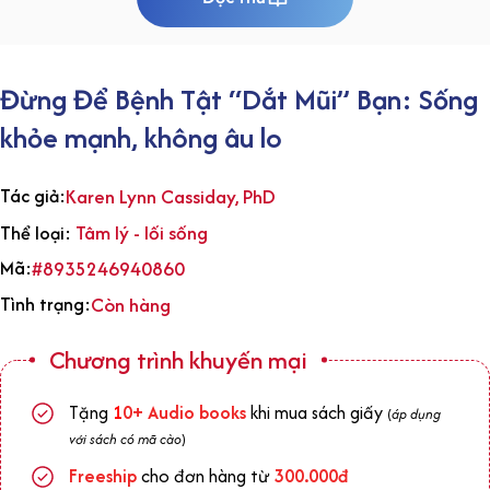
Đừng Để Bệnh Tật “Dắt Mũi” Bạn: Sống
khỏe mạnh, không âu lo
Tác giả:
Karen Lynn Cassiday, PhD
Tâm lý - lối sống
Thể loại:
Mã:
#8935246940860
Tình trạng:
Còn hàng
Chương trình khuyến mại
Tặng
1
0+
Audio books
khi mua sách giấy
(
áp dụng
với sách có mã cào
)
Freeship
cho đơn hàng từ
300.000đ