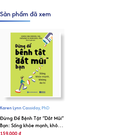
Sản phẩm đã xem
Karen Lynn Cassiday, PhD
Đừng Để Bệnh Tật “Dắt Mũi”
Bạn: Sống khỏe mạnh, không
âu lo
159.000
₫