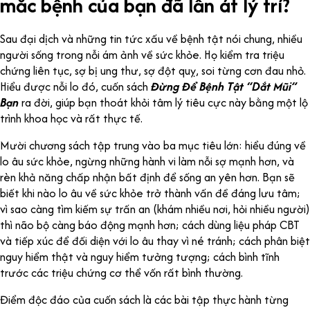
mắc bệnh của bạn đã lấn át lý trí?
Sau đại dịch và những tin tức xấu về bệnh tật nói chung, nhiều
người sống trong nỗi ám ảnh về sức khỏe. Họ kiểm tra triệu
chứng liên tục, sợ bị ung thư, sợ đột quỵ, soi từng cơn đau nhỏ.
Hiểu được nỗi lo đó, cuốn sách
Đừng Để Bệnh Tật “Dắt Mũi”
Bạn
ra đời, giúp bạn thoát khỏi tâm lý tiêu cực này bằng một lộ
trình khoa học và rất thực tế.
Mười chương sách tập trung vào ba mục tiêu lớn: hiểu đúng về
lo âu sức khỏe, ngừng những hành vi làm nỗi sợ mạnh hơn, và
rèn khả năng chấp nhận bất định để sống an yên hơn. Bạn sẽ
biết khi nào lo âu về sức khỏe trở thành vấn đề đáng lưu tâm;
vì sao càng tìm kiếm sự trấn an (khám nhiều nơi, hỏi nhiều người)
thì não bộ càng báo động mạnh hơn; cách dùng liệu pháp CBT
và tiếp xúc để đối diện với lo âu thay vì né tránh; cách phân biệt
nguy hiểm thật và nguy hiểm tưởng tượng; cách bình tĩnh
trước các triệu chứng cơ thể vốn rất bình thường.
Điểm độc đáo của cuốn sách là các bài tập thực hành từng