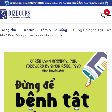
0
Trang chủ
-
Tủ sách
-
Tâm lý - lối sống
-
Đừng Để Bệnh Tật “Dắt
Mũi” Bạn: Sống khỏe mạnh, không âu lo