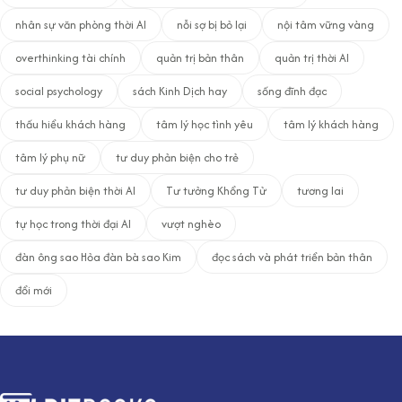
nhân sự văn phòng thời AI
nỗi sợ bị bỏ lại
nội tâm vững vàng
overthinking tài chính
quản trị bản thân
quản trị thời AI
social psychology
sách Kinh Dịch hay
sống đĩnh đạc
thấu hiểu khách hàng
tâm lý học tình yêu
tâm lý khách hàng
tâm lý phụ nữ
tư duy phản biện cho trẻ
tư duy phản biện thời AI
Tư tưởng Khổng Tử
tương lai
tự học trong thời đại AI
vượt nghèo
đàn ông sao Hỏa đàn bà sao Kim
đọc sách và phát triển bản thân
đổi mới