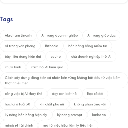
Tags
Abraham Lincoln
AI trong doanh nghiệp
AI trong giáo dục
AI trong văn phòng
Bizbooks
bán hàng bằng niềm tin
bẫy tiêu dùng hiện đại
cauhoi
chủ doanh nghiệp thời AI
chữa lành
cách hỏi AI hiệu quả
Cách xây dựng dòng tiền cá nhân bền vững không bắt đầu từ việc kiếm
thật nhiều tiền
công việc bị AI thay thế
dạy con biết hỏi
Học cả đời
học lại ở tuổi 30
khí chất phụ nữ
không phản ứng vội
kỹ năng bán hàng hiện đại
kỹ năng prompt
lanhdao
mindset tài chính
mà từ việc hiểu tâm lý tiêu tiền