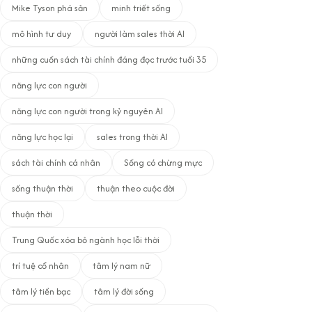
Mike Tyson phá sản
minh triết sống
mô hình tư duy
người làm sales thời AI
những cuốn sách tài chính đáng đọc trước tuổi 35
năng lực con người
năng lực con người trong kỷ nguyên AI
năng lực học lại
sales trong thời AI
sách tài chính cá nhân
Sống có chừng mực
sống thuận thời
thuận theo cuộc đời
thuận thời
Trung Quốc xóa bỏ ngành học lỗi thời
trí tuệ cổ nhân
tâm lý nam nữ
tâm lý tiền bạc
tâm lý đời sống