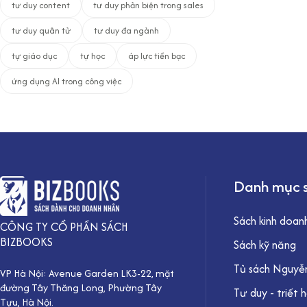
tư duy content
tư duy phản biện trong sales
tư duy quân tử
tư duy đa ngành
tự giáo dục
tự học
áp lực tiền bạc
ứng dụng AI trong công việc
Danh mục 
Sách kinh doan
CÔNG TY CỔ PHẦN SÁCH
BIZBOOKS
Sách kỹ năng
Tủ sách Nguyễn
VP Hà Nội: Avenue Garden LK3-22, mặt
đường Tây Thăng Long, Phường Tây
Tư duy - triết 
Tựu, Hà Nội.