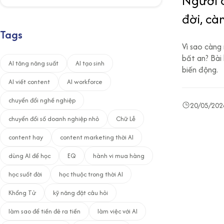
Người 
đời, cà
Tags
Kinh Dị
Vì sao càng
bất an? Bài
AI tăng năng suất
AI tạo sinh
biến động.
AI viết content
AI workforce
chuyển đổi nghề nghiệp
20/05/202
chuyển đổi số doanh nghiệp nhỏ
Chữ Lễ
content hay
content marketing thời AI
dùng AI để học
EQ
hành vi mua hàng
học suốt đời
học thuộc trong thời AI
Khổng Tử
kỹ năng đặt câu hỏi
làm sao để tiền đẻ ra tiền
làm việc với AI