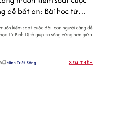
càng muốn kiểm soát cuộc
ng dễ bất an: Bài học từ
ch
 muốn kiểm soát cuộc đời, con người càng dễ
 học từ Kinh Dịch giúp ta sống vững hơn giữa
6
Minh Triết Sống
XEM THÊM