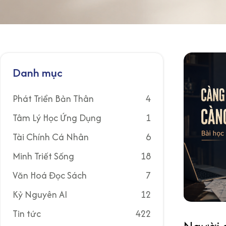
Danh mục
Phát Triển Bản Thân
4
Tâm Lý Học Ứng Dụng
1
Tài Chính Cá Nhân
6
Minh Triết Sống
18
Văn Hoá Đọc Sách
7
Kỷ Nguyên AI
12
Tin tức
422