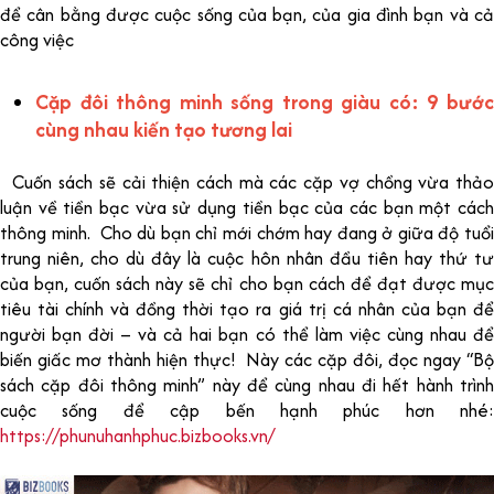
để cân bằng được cuộc sống của bạn, của gia đình bạn và cả
công việc
Cặp đôi thông minh sống trong giàu có: 9 bước
cùng nhau kiến tạo tương lai
Cuốn sách sẽ cải thiện cách mà các cặp vợ chồng vừa thảo
luận về tiền bạc vừa sử dụng tiền bạc của các bạn một cách
thông minh. Cho dù bạn chỉ mới chớm hay đang ở giữa độ tuổi
trung niên, cho dù đây là cuộc hôn nhân đầu tiên hay thứ tư
của bạn, cuốn sách này sẽ chỉ cho bạn cách để đạt được mục
tiêu tài chính và đồng thời tạo ra giá trị cá nhân của bạn để
người bạn đời – và cả hai bạn có thể làm việc cùng nhau để
biến giấc mơ thành hiện thực! Này các cặp đôi, đọc ngay “Bộ
sách cặp đôi thông minh” này để cùng nhau đi hết hành trình
cuộc sống để cập bến hạnh phúc hơn nhé:
https://phunuhanhphuc.bizbooks.vn/