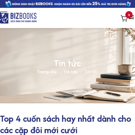
0
Tin tức
Trang chủ
-
Tin tức
-
Tin tức
Top 4 cuốn sách hay nhất dành cho
các cặp đôi mới cưới