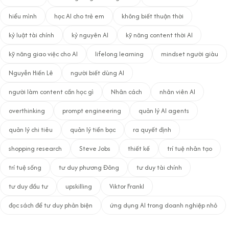
hiểu mình
học AI cho trẻ em
không biết thuận thời
kỷ luật tài chính
kỷ nguyên AI
kỹ năng content thời AI
kỹ năng giao việc cho AI
lifelong learning
mindset người giàu
Nguyễn Hiến Lê
người biết dùng AI
người làm content cần học gì
Nhân cách
nhân viên AI
overthinking
prompt engineering
quản lý AI agents
quản lý chi tiêu
quản lý tiền bạc
ra quyết định
shopping research
Steve Jobs
thiết kế
trí tuệ nhân tạo
trí tuệ sống
tư duy phương Đông
tư duy tài chính
tư duy đầu tư
upskilling
Viktor Frankl
đọc sách để tư duy phản biện
ứng dụng AI trong doanh nghiệp nhỏ