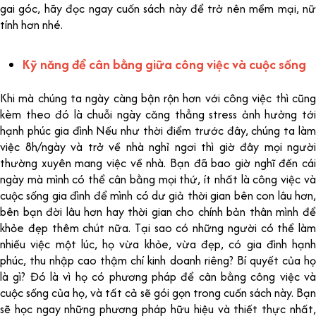
gai góc, hãy đọc ngay cuốn sách này để trở nên mềm mại, nữ
tính hơn nhé.
Kỹ năng để cân bằng giữa công việc và cuộc sống
Khi mà chúng ta ngày càng bận rộn hơn với công việc thì cũng
kèm theo đó là chuỗi ngày căng thẳng stress ảnh hưởng tới
hạnh phúc gia đình Nếu như thời điểm trước đây, chúng ta làm
việc 8h/ngày và trở về nhà nghỉ ngơi thì giờ đây mọi người
thường xuyên mang việc về nhà. Bạn đã bao giờ nghĩ đến cái
ngày mà mình có thể cân bằng mọi thứ, ít nhất là công việc và
cuộc sống gia đình để mình có dư giả thời gian bên con lâu hơn,
bên bạn đời lâu hơn hay thời gian cho chính bản thân mình để
khỏe đẹp thêm chút nữa. Tại sao có những người có thể làm
nhiều việc một lúc, họ vừa khỏe, vừa đẹp, có gia đình hạnh
phúc, thu nhập cao thậm chí kinh doanh riêng? Bí quyết của họ
là gì? Đó là vì họ có phương pháp để cân bằng công việc và
cuộc sống của họ, và tất cả sẽ gói gọn trong cuốn sách này. Bạn
sẽ học ngay những phương pháp hữu hiệu và thiết thực nhất,