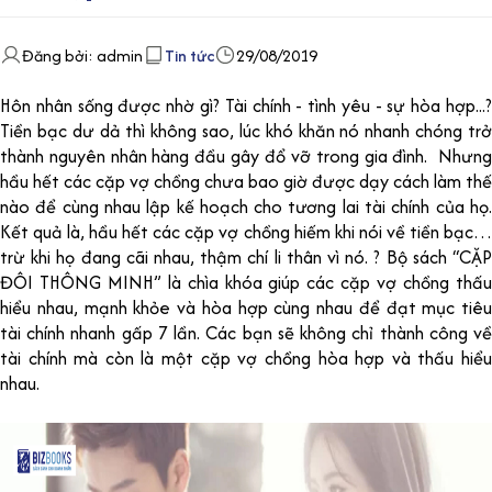
Đăng bởi: admin
Tin tức
29/08/2019
Hôn nhân sống được nhờ gì? Tài chính - tình yêu - sự hòa hợp...?
Tiền bạc dư dả thì không sao, lúc khó khăn nó nhanh chóng trở
thành nguyên nhân hàng đầu gây đổ vỡ trong gia đình. Nhưng
hầu hết các cặp vợ chồng chưa bao giờ được dạy cách làm thế
nào để cùng nhau lập kế hoạch cho tương lai tài chính của họ.
Kết quả là, hầu hết các cặp vợ chồng hiếm khi nói về tiền bạc…
trừ khi họ đang cãi nhau, thậm chí li thân vì nó. ? Bộ sách “CẶP
ĐÔI THÔNG MINH” là chìa khóa giúp các cặp vợ chồng thấu
hiểu nhau, mạnh khỏe và hòa hợp cùng nhau để đạt mục tiêu
tài chính nhanh gấp 7 lần. Các bạn sẽ không chỉ thành công về
tài chính mà còn là một cặp vợ chồng hòa hợp và thấu hiểu
nhau.