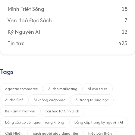
Minh Triết Sống
18
Văn Hoá Đọc Sách
7
Kỷ Nguyên AI
12
Tin tức
423
Tags
agentic commerce
AI cho marketing
AI cho sales
AI cho SME
AI không cướp việc
AI trong trường học
Benjamin Franklin
bài học từ Kinh Dịch
bằng cấp có còn quan trọng không
bằng cấp trong kỷ nguyên AI
Chữ Nhân
cách người giàu dùng tiền
hiểu bản thân