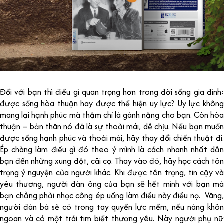
Đối với bạn thì điều gì quan trọng hơn trong đời sống gia đình:
được sống hòa thuận hay được thể hiện uy lực? Uy lực không
mang lại hạnh phúc mà thậm chí là gánh nặng cho bạn. Còn hòa
thuận – bản thân nó đã là sự thoải mái, dễ chịu. Nếu bạn muốn
được sống hạnh phúc và thoải mái, hãy thay đổi chiến thuật đi.
Ép chàng làm điều gì đó theo ý mình là cách nhanh nhất dẫn
bạn đến những xung đột, cãi cọ. Thay vào đó, hãy học cách tôn
trọng ý nguyện của người khác. Khi được tôn trọng, tin cậy và
yêu thương, người đàn ông của bạn sẽ hết mình với bạn mà
bạn chẳng phải nhọc công ép uổng làm điều này điều nọ. Vâng,
người đàn bà sẽ có trong tay quyền lực mềm, nếu nàng khôn
ngoan và có một trái tim biết thương yêu. Này người phụ nữ