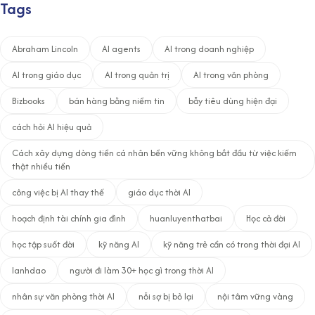
Tags
Abraham Lincoln
AI agents
AI trong doanh nghiệp
AI trong giáo dục
AI trong quản trị
AI trong văn phòng
Bizbooks
bán hàng bằng niềm tin
bẫy tiêu dùng hiện đại
cách hỏi AI hiệu quả
Cách xây dựng dòng tiền cá nhân bền vững không bắt đầu từ việc kiếm
thật nhiều tiền
công việc bị AI thay thế
giáo dục thời AI
hoạch định tài chính gia đình
huanluyenthatbai
Học cả đời
học tập suốt đời
kỹ năng AI
kỹ năng trẻ cần có trong thời đại AI
lanhdao
người đi làm 30+ học gì trong thời AI
nhân sự văn phòng thời AI
nỗi sợ bị bỏ lại
nội tâm vững vàng