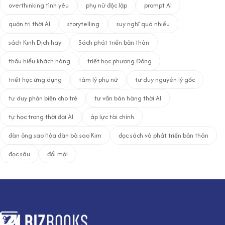
overthinking tình yêu
phụ nữ độc lập
prompt AI
quản trị thời AI
storytelling
suy nghĩ quá nhiều
sách Kinh Dịch hay
Sách phát triển bản thân
thấu hiểu khách hàng
triết học phương Đông
triết học ứng dụng
tâm lý phụ nữ
tư duy nguyên lý gốc
tư duy phản biện cho trẻ
tư vấn bán hàng thời AI
tự học trong thời đại AI
áp lực tài chính
đàn ông sao Hỏa đàn bà sao Kim
đọc sách và phát triển bản thân
đọc sâu
đổi mới