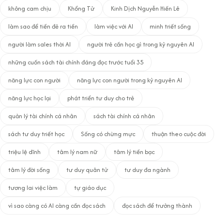
không cam chịu
Khổng Tử
Kinh Dịch Nguyễn Hiến Lê
làm sao để tiền đẻ ra tiền
làm việc với AI
minh triết sống
người làm sales thời AI
người trẻ cần học gì trong kỷ nguyên AI
những cuốn sách tài chính đáng đọc trước tuổi 35
năng lực con người
năng lực con người trong kỷ nguyên AI
năng lực học lại
phát triển tư duy cho trẻ
quản lý tài chính cá nhân
sách tài chính cá nhân
sách tư duy triết học
Sống có chừng mực
thuận theo cuộc đời
triệu lệ dĩnh
tâm lý nam nữ
tâm lý tiền bạc
tâm lý đời sống
tư duy quân tử
tư duy đa ngành
tương lai việc làm
tự giáo dục
vì sao càng có AI càng cần đọc sách
đọc sách để trưởng thành