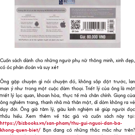
Cuốn sách dành cho những ngườ phụ nữ thông minh, xinh đẹp,
có óc phán đoán và suy xét
Ông gặp chuyện gì nói chuyện đó, không sắp đặt trước, lan
man ý như trong một cuộc đàm thoại. Triết lý của ông là một
triết lý lạc quan, khoan hòa, thực tế mà chân chính. Giọng của
ông nghiêm trang, thanh nhã mà thân mật, dí dỏm không ra vẻ
dạy đời. Ông già tâm lý, giàu kinh nghiệm sẽ giúp người đọc
thấu hiểu. Xem thêm về tác giả và cuốn sách này tại:
https://bizbooks.vn/san-pham/thu-gui-nguoi-dan-ba-
khong-quen-biet/
Bạn đang có những thắc mắc như trên?