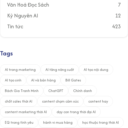
Văn Hoá Đọc Sách
7
Kỷ Nguyên AI
12
Tin tức
423
Tags
AI trong marketing
AI tăng năng suất
AI tạo nội dung
AI tạo sinh
AI và bán hàng
Bill Gates
Bách Gia Tranh Minh
ChatGPT
Chính danh
chốt sales thời AI
content chạm cảm xúc
content hay
content marketing thời AI
dạy con trong thời đại AI
EQ trong tình yêu
hành vi mua hàng
học thuộc trong thời AI