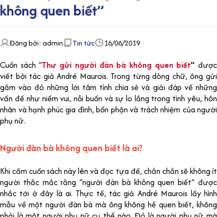
không quen biết”
Đăng bởi: admin
Tin tức
16/06/2019
Cuốn sách “
Thư gửi người đàn bà không quen biết
”
đượ
viết bởi tác giả André Maurois. Trong từng dòng chữ, ông gửi
gắm vào đó những lời tâm tình chia sẻ và giải đáp về những
vấn đề như niềm vui, nỗi buồn và sự lo lắng trong tình yêu, hôn
nhân và hạnh phúc gia đình, bổn phận và trách nhiệm của người
phụ nữ.
Người đàn bà không quen biết là ai?
Khi cầm cuốn sách này lên và đọc tựa đề, chắn chắn sẽ không ít
người thắc mắc rằng “người đàn bà không quen biết” được
nhắc tới ở đây là ai. Thực tế, tác giả André Maurois lấy hình
mẫu về một người đàn bà mà ông không hề quen biết, không
phải là một người phụ nữ cụ thể nào. Đó là người phụ nữ mà