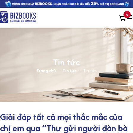
0
Tin tức
Trang chủ
-
Tin tức
-
Tin tức
Giải đáp tất cả mọi thắc mắc của
chị em qua “Thư gửi người đàn bà