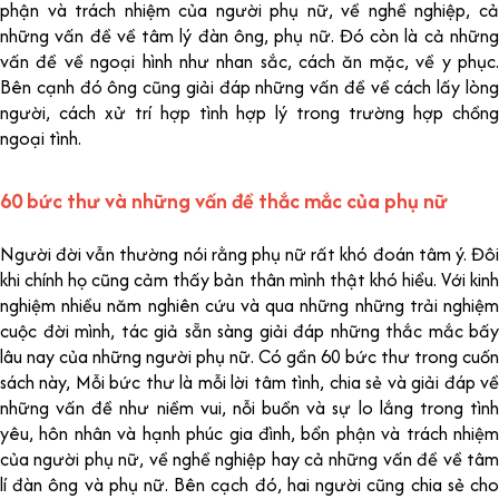
phận và trách nhiệm của người phụ nữ, về nghề nghiệp, cả
những vấn đề về tâm lý đàn ông, phụ nữ. Đó còn là cả những
vấn đề về ngoại hình như nhan sắc, cách ăn mặc, về y phục.
Bên cạnh đó ông cũng giải đáp những vấn đề về cách lấy lòng
người, cách xử trí hợp tình hợp lý trong trường hợp chồng
ngoại tình.
60 bức thư và những vấn đề thắc mắc của phụ nữ
Người đời vẫn thường nói rằng phụ nữ rất khó đoán tâm ý. Đôi
khi chính họ cũng cảm thấy bản thân mình thật khó hiểu. Với kinh
nghiệm nhiều năm nghiên cứu và qua những những trải nghiệm
cuộc đời mình, tác giả sẵn sàng giải đáp những thắc mắc bấy
lâu nay của những người phụ nữ. Có gần 60 bức thư trong cuốn
sách này, Mỗi bức thư là mỗi lời tâm tình, chia sẻ và giải đáp về
những vấn đề như niềm vui, nỗi buồn và sự lo lắng trong tình
yêu, hôn nhân và hạnh phúc gia đình, bổn phận và trách nhiệm
của người phụ nữ, về nghề nghiệp hay cả những vấn đề về tâm
lí đàn ông và phụ nữ. Bên cạch đó, hai người cũng chia sẻ cho