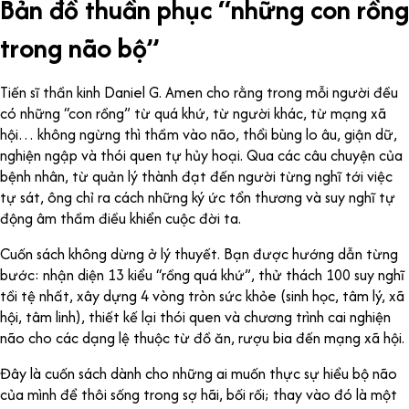
Bản đồ thuần phục “những con rồng
trong não bộ”
Tiến sĩ thần kinh Daniel G. Amen cho rằng trong mỗi người đều
có những “con rồng” từ quá khứ, từ người khác, từ mạng xã
hội… không ngừng thì thầm vào não, thổi bùng lo âu, giận dữ,
nghiện ngập và thói quen tự hủy hoại. Qua các câu chuyện của
bệnh nhân, từ quản lý thành đạt đến người từng nghĩ tới việc
tự sát, ông chỉ ra cách những ký ức tổn thương và suy nghĩ tự
động âm thầm điều khiển cuộc đời ta.
Cuốn sách không dừng ở lý thuyết. Bạn được hướng dẫn từng
bước: nhận diện 13 kiểu “rồng quá khứ”, thử thách 100 suy nghĩ
tồi tệ nhất, xây dựng 4 vòng tròn sức khỏe (sinh học, tâm lý, xã
hội, tâm linh), thiết kế lại thói quen và chương trình cai nghiện
não cho các dạng lệ thuộc từ đồ ăn, rượu bia đến mạng xã hội.
Đây là cuốn sách dành cho những ai muốn thực sự hiểu bộ não
của mình để thôi sống trong sợ hãi, bối rối; thay vào đó là một