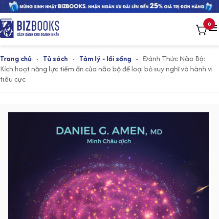
0
Trang chủ
-
Tủ sách
-
Tâm lý - lối sống
-
Đánh Thức Não Bộ:
Kích hoạt năng lực tiềm ẩn của não bộ để loại bỏ suy nghĩ và hành vi
tiêu cực