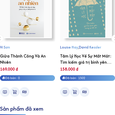
Vi Sơn
Louise Hay
,
David Kessler
Giữa Thành Công Và An
Tâm Lý Học Về Sự Mất Mát:
Nhiên
Tìm kiếm giá trị bình yên
trong sự đổ vỡ
169.000
₫
158.000
₫
Đã bán: 0
Đã bán: 1502
Sản phẩm đã xem