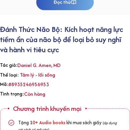
Đọc thử
Đánh Thức Não Bộ: Kích hoạt năng lực
tiềm ẩn của não bộ để loại bỏ suy nghĩ
và hành vi tiêu cực
Tác giả:
Daniel G. Amen, MD
Tâm lý - lối sống
Thể loại:
Mã:
#8935246956953
Tình trạng:
Còn hàng
Chương trình khuyến mại
Tặng
1
0+
Audio books
khi mua sách giấy
(
áp dụng
với sách có mã cào
)