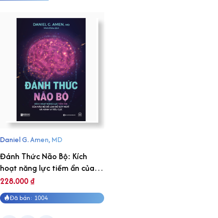
Daniel G. Amen, MD
Đánh Thức Não Bộ: Kích
hoạt năng lực tiềm ẩn của
não bộ để loại bỏ suy nghĩ và
228.000
₫
hành vi tiêu cực
Đã bán: 1004