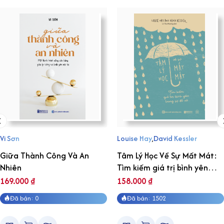
Vi Sơn
Louise Hay
,
David Kessler
Giữa Thành Công Và An
Tâm Lý Học Về Sự Mất Mát:
Nhiên
Tìm kiếm giá trị bình yên
trong sự đổ vỡ
169.000
₫
158.000
₫
Đã bán: 0
Đã bán: 1502