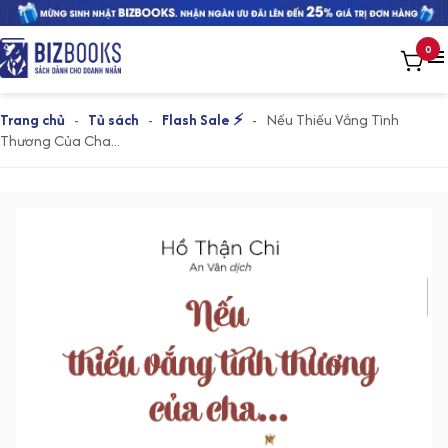
0
Trang chủ
-
Tủ sách
-
Flash Sale ⚡
-
Nếu Thiếu Vắng Tình
Thương Của Cha...