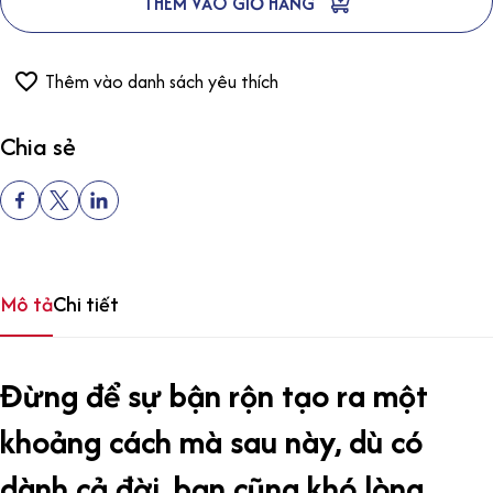
THÊM VÀO GIỎ HÀNG
Thêm vào danh sách yêu thích
Chia sẻ
Mô tả
Chi tiết
Đừng để sự bận rộn tạo ra một
khoảng cách mà sau này, dù có
dành cả đời, bạn cũng khó lòng