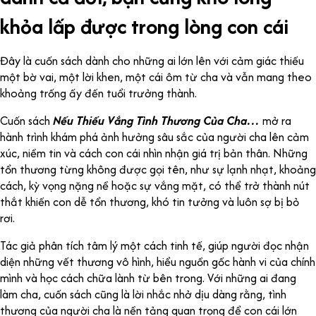
khỏa lấp được trong lòng con cái
Đây là cuốn sách dành cho những ai lớn lên với cảm giác thiếu
một bờ vai, một lời khen, một cái ôm từ cha và vẫn mang theo
khoảng trống ấy đến tuổi trưởng thành.
Cuốn sách
Nếu Thiếu Vắng Tình Thương Của Cha…
mở ra
hành trình khám phá ảnh hưởng sâu sắc của người cha lên cảm
xúc, niềm tin và cách con cái nhìn nhận giá trị bản thân. Những
tổn thương từng không được gọi tên, như sự lạnh nhạt, khoảng
cách, kỳ vọng nặng nề hoặc sự vắng mặt, có thể trở thành nút
thắt khiến con dễ tổn thương, khó tin tưởng và luôn sợ bị bỏ
rơi.
Tác giả phân tích tâm lý một cách tinh tế, giúp người đọc nhận
diện những vết thương vô hình, hiểu nguồn gốc hành vi của chính
mình và học cách chữa lành từ bên trong. Với những ai đang
làm cha, cuốn sách cũng là lời nhắc nhở dịu dàng rằng, tình
thương của người cha là nền tảng quan trọng để con cái lớn