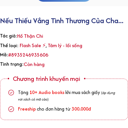
Nếu Thiếu Vắng Tình Thương Của Cha...
Tác giả:
Hồ Thận Chi
Flash Sale ⚡
Tâm lý - lối sống
Thể loại:
,
Mã:
#8935246935606
Tình trạng:
Còn hàng
Chương trình khuyến mại
Tặng
1
0+
Audio books
khi mua sách giấy
(
áp dụng
với sách có mã cào
)
Freeship
cho đơn hàng từ
300.000đ