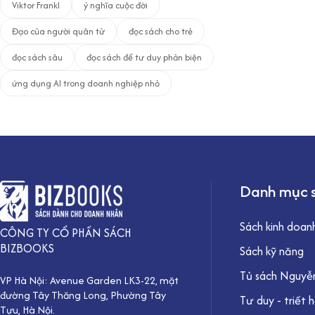
Viktor Frankl
ý nghĩa cuộc đời
Đạo của người quân tử
đọc sách cho trẻ
đọc sách sâu
đọc sách để tư duy phản biện
ứng dụng AI trong doanh nghiệp nhỏ
Danh mục 
Sách kinh doan
CÔNG TY CỔ PHẦN SÁCH
BIZBOOKS
Sách kỹ năng
Tủ sách Nguyễn
VP Hà Nội: Avenue Garden LK3-22, mặt
đường Tây Thăng Long, Phường Tây
Tư duy - triết 
Tựu, Hà Nội.