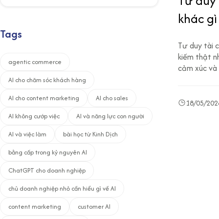
Tư duy 
khác gì
Tags
Tư duy tài 
kiếm thật nh
agentic commerce
cảm xúc và 
AI cho chăm sóc khách hàng
AI cho content marketing
AI cho sales
18/05/202
AI không cướp việc
AI và năng lực con người
AI và việc làm
bài học từ Kinh Dịch
bằng cấp trong kỷ nguyên AI
ChatGPT cho doanh nghiệp
chủ doanh nghiệp nhỏ cần hiểu gì về AI
content marketing
customer AI