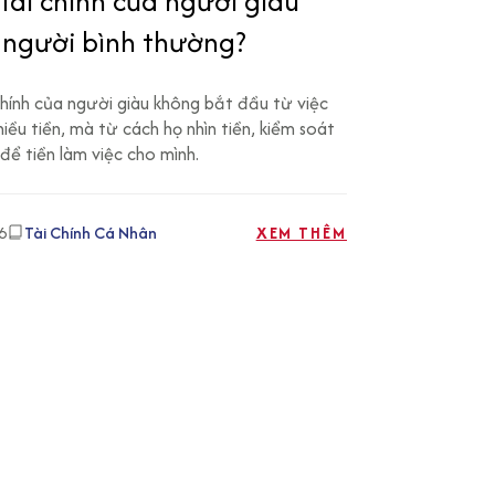
tài chính của người giàu
 người bình thường?
chính của người giàu không bắt đầu từ việc
iều tiền, mà từ cách họ nhìn tiền, kiểm soát
để tiền làm việc cho mình.
6
Tài Chính Cá Nhân
XEM THÊM