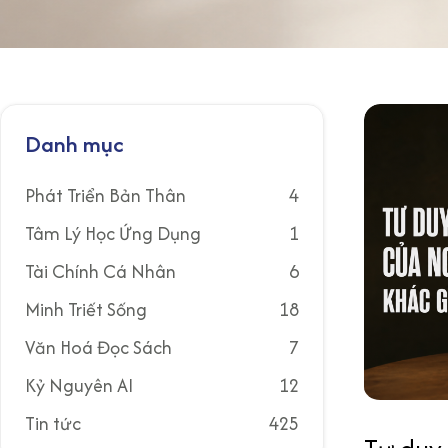
Danh mục
Phát Triển Bản Thân
4
Tâm Lý Học Ứng Dụng
1
Tài Chính Cá Nhân
6
Minh Triết Sống
18
Văn Hoá Đọc Sách
7
Kỷ Nguyên AI
12
Tin tức
425