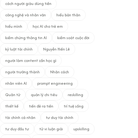
cách người giàu dùng tiền
công nghệ và nhân văn
hiểu bản thân
hiểu mình
học AI cho trẻ em
kiểm chứng thông tin AI
kiểm soát cuộc đời
kỷ luật tài chính
Nguyễn Hiến Lê
người làm content cần học gì
người trưởng thành
Nhân cách
nhân viên AI
prompt engineering
Quân tử
quản lý chi tiêu
reskilling
thiết kế
tiền đẻ ra tiền
trí tuệ sống
tài chính cá nhân
tư duy tài chính
tư duy đầu tư
tử vi luận giải
upskilling