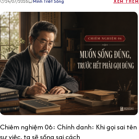
24/07/2026
Minh Triết Sống
XEM THÊM
Chiêm nghiệm 06: Chính danh: Khi gọi sai tên
sự việc, ta sẽ sống sai cách