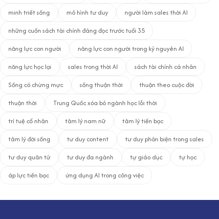
minh triết sống
mô hình tư duy
người làm sales thời AI
những cuốn sách tài chính đáng đọc trước tuổi 35
năng lực con người
năng lực con người trong kỷ nguyên AI
năng lực học lại
sales trong thời AI
sách tài chính cá nhân
Sống có chừng mực
sống thuận thời
thuận theo cuộc đời
thuận thời
Trung Quốc xóa bỏ ngành học lỗi thời
trí tuệ cổ nhân
tâm lý nam nữ
tâm lý tiền bạc
tâm lý đời sống
tư duy content
tư duy phản biện trong sales
tư duy quân tử
tư duy đa ngành
tự giáo dục
tự học
áp lực tiền bạc
ứng dụng AI trong công việc