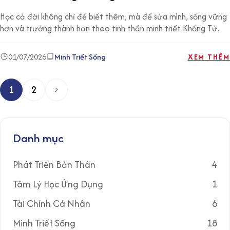
Học cả đời không chỉ để biết thêm, mà để sửa mình, sống vững
hơn và trưởng thành hơn theo tinh thần minh triết Khổng Tử.
01/07/2026
Minh Triết Sống
XEM THÊM
1
2
P
h
â
Danh mục
n
t
Phát Triển Bản Thân
4
r
Tâm Lý Học Ứng Dụng
1
a
n
Tài Chính Cá Nhân
6
g
Minh Triết Sống
18