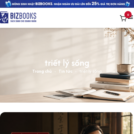
0
triết lý sống
Trang chủ
-
Tin tức
-
triết lý sống