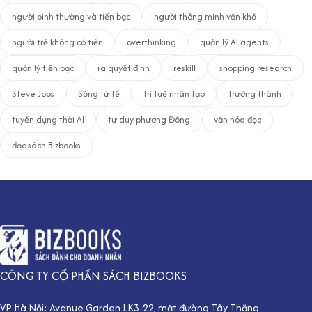
người bình thường và tiền bạc
người thông minh vẫn khổ
người trẻ không có tiền
overthinking
quản lý AI agents
quản lý tiền bạc
ra quyết định
reskill
shopping research
Steve Jobs
Sống tử tế
trí tuệ nhân tạo
trưởng thành
tuyển dụng thời AI
tư duy phương Đông
văn hóa đọc
đọc sách Bizbooks
CÔNG TY CỔ PHẦN SÁCH BIZBOOKS
VP Hà Nội: Avenue Garden LK3-22, mặt đường Tây Thăng