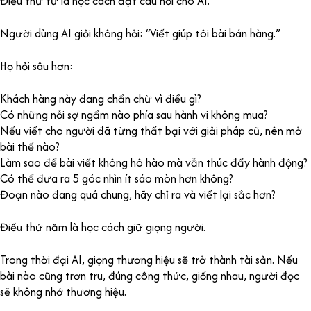
Điều thứ tư là học cách đặt câu hỏi cho AI.
Người dùng AI giỏi không hỏi: “Viết giúp tôi bài bán hàng.”
Họ hỏi sâu hơn:
Khách hàng này đang chần chừ vì điều gì?
Có những nỗi sợ ngầm nào phía sau hành vi không mua?
Nếu viết cho người đã từng thất bại với giải pháp cũ, nên mở
bài thế nào?
Làm sao để bài viết không hô hào mà vẫn thúc đẩy hành động?
Có thể đưa ra 5 góc nhìn ít sáo mòn hơn không?
Đoạn nào đang quá chung, hãy chỉ ra và viết lại sắc hơn?
Điều thứ năm là học cách giữ giọng người.
Trong thời đại AI, giọng thương hiệu sẽ trở thành tài sản. Nếu
bài nào cũng trơn tru, đúng công thức, giống nhau, người đọc
sẽ không nhớ thương hiệu.