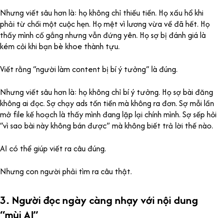
Nhưng viết sâu hơn là: họ không chỉ thiếu tiền. Họ xấu hổ khi
phải từ chối một cuộc hẹn. Họ mệt vì lương vừa về đã hết. Họ
thấy mình cố gắng nhưng vẫn đứng yên. Họ sợ bị đánh giá là
kém cỏi khi bạn bè khoe thành tựu.
Viết rằng “người làm content bị bí ý tưởng” là đúng.
Nhưng viết sâu hơn là: họ không chỉ bí ý tưởng. Họ sợ bài đăng
không ai đọc. Sợ chạy ads tốn tiền mà không ra đơn. Sợ mỗi lần
mở file kế hoạch là thấy mình đang lặp lại chính mình. Sợ sếp hỏi
“vì sao bài này không bán được” mà không biết trả lời thế nào.
AI có thể giúp viết ra câu đúng.
Nhưng con người phải tìm ra câu thật.
3. Người đọc ngày càng nhạy với nội dung
“mùi AI”