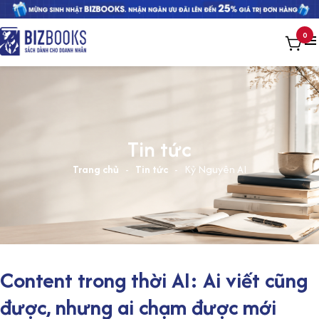
0
Tin tức
Trang chủ
-
Tin tức
-
Kỷ Nguyên AI
Content trong thời AI: Ai viết cũng
được, nhưng ai chạm được mới