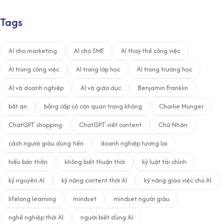
Tags
AI cho marketing
AI cho SME
AI thay thế công việc
AI trong công việc
AI trong lớp học
AI trong trường học
AI và doanh nghiệp
AI và giáo dục
Benjamin Franklin
bất an
bằng cấp có còn quan trọng không
Charlie Munger
ChatGPT shopping
ChatGPT viết content
Chữ Nhân
cách người giàu dùng tiền
doanh nghiệp tương lai
hiểu bản thân
không biết thuận thời
kỷ luật tài chính
kỷ nguyên AI
kỹ năng content thời AI
kỹ năng giao việc cho AI
lifelong learning
mindset
mindset người giàu
nghề nghiệp thời AI
người biết dùng AI