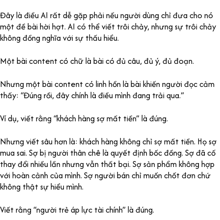
Đây là điều AI rất dễ gặp phải nếu người dùng chỉ đưa cho nó
một đề bài hời hợt. AI có thể viết trôi chảy, nhưng sự trôi chảy
không đồng nghĩa với sự thấu hiểu.
Một bài content có chữ là bài có đủ câu, đủ ý, đủ đoạn.
Nhưng một bài content có linh hồn là bài khiến người đọc cảm
thấy: “Đúng rồi, đây chính là điều mình đang trải qua.”
Ví dụ, viết rằng “khách hàng sợ mất tiền” là đúng.
Nhưng viết sâu hơn là: khách hàng không chỉ sợ mất tiền. Họ sợ
mua sai. Sợ bị người thân chê là quyết định bốc đồng. Sợ đã cố
thay đổi nhiều lần nhưng vẫn thất bại. Sợ sản phẩm không hợp
với hoàn cảnh của mình. Sợ người bán chỉ muốn chốt đơn chứ
không thật sự hiểu mình.
Viết rằng “người trẻ áp lực tài chính” là đúng.