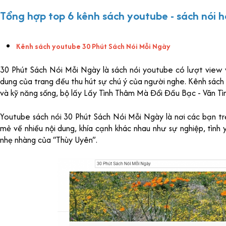
Tổng hợp top 6 kênh sách youtube - sách nói 
Kênh sách youtube 30 Phút Sách Nói Mỗi Ngày
30 Phút Sách Nói Mỗi Ngày là sách nói youtube có lượt view 
dung của trang đều thu hút sự chú ý của người nghe. Kênh sách 
và kỹ năng sống, bộ lấy Lấy Tình Thâm Mà Đổi Đầu Bạc - Vãn Tìn
Youtube sách nói 30 Phút Sách Nói Mỗi Ngày là nơi các bạn t
mẻ về nhiều nội dung, khía cạnh khác nhau như sự nghiệp, tình
nhẹ nhàng của “Thùy Uyên”.