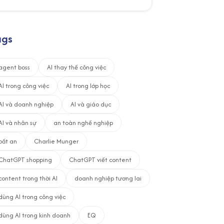
ags
agent boss
AI thay thế công việc
AI trong công việc
AI trong lớp học
AI và doanh nghiệp
AI và giáo dục
AI và nhân sự
an toàn nghề nghiệp
bất an
Charlie Munger
ChatGPT shopping
ChatGPT viết content
content trong thời AI
doanh nghiệp tương lai
dùng AI trong công việc
dùng AI trong kinh doanh
EQ