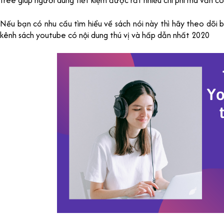
free giúp người dùng tiết kiệm được rất nhiều chi phí mà vẫn 
Nếu bạn có nhu cầu tìm hiểu về sách nói này thì hãy theo dõi b
kênh sách youtube có nội dung thú vị và hấp dẫn nhất 2020