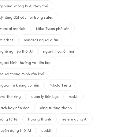
kỹ năng không bị AI thay thế
kỹ năng đặt câu hỏi trong sales
mental models
Mike Tyson phá sản
mindset
mindset người giàu
nghề nghiệp thời AI
ngành học lỗi thời
người bình thường và tiền bạc
người thông minh vẫn khổ
người trẻ không có tiền
Nikola Tesla
overthinking
quản lý tiền bạc
reskill
sách hay nên đọc
sống trưởng thành
Sống tử tế
trưởng thành
trẻ em dùng AI
tuyển dụng thời AI
upskill