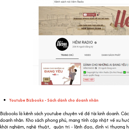
Youtube Bizbooks - Sách dành cho doanh nhân
Bizbooks là kênh sách youtube chuyên về đề tài kinh doanh. Các
doanh nhân. Kho sách phong phú, mang tính cập nhật về xu hướn
khởi nghiệm, nghệ thuật, quản trị - lãnh đạo, định vị thương