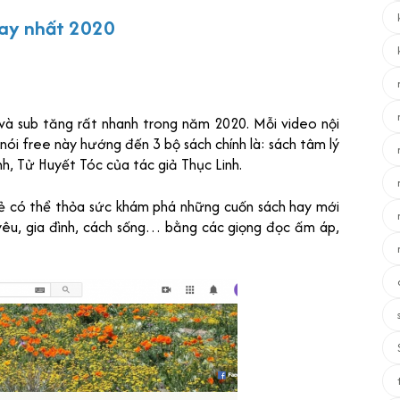
hay nhất 2020
và sub tăng rất nhanh trong năm 2020. Mỗi video nội
nói free này hướng đến 3 bộ sách chính là: sách tâm lý
h, Tử Huyết Tóc của tác giả Thục Linh.
rẻ có thể thỏa sức khám phá những cuốn sách hay mới
 yêu, gia đình, cách sống… bằng các giọng đọc ấm áp,