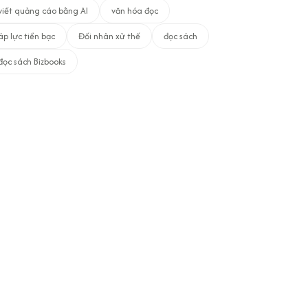
viết quảng cáo bằng AI
văn hóa đọc
áp lực tiền bạc
Đối nhân xử thế
đọc sách
đọc sách Bizbooks