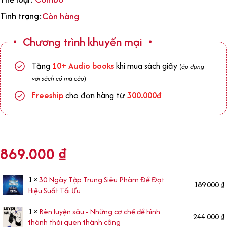
Tình trạng:
Còn hàng
Chương trình khuyến mại
Tặng
1
0+
Audio books
khi mua sách giấy
(
áp dụng
với sách có mã cào
)
Freeship
cho đơn hàng từ
300.000đ
869.000
₫
1 ×
30 Ngày Tập Trung Siêu Phàm Để Đạt
189.000
₫
Hiệu Suất Tối Ưu
1 ×
Rèn luyện sâu - Những cơ chế để hình
244.000
₫
thành thói quen thành công