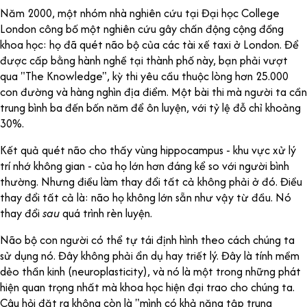
Năm 2000, một nhóm nhà nghiên cứu tại Đại học College
London công bố một nghiên cứu gây chấn động cộng đồng
khoa học: họ đã quét não bộ của các tài xế taxi ở London. Để
được cấp bằng hành nghề tại thành phố này, bạn phải vượt
qua "The Knowledge", kỳ thi yêu cầu thuộc lòng hơn 25.000
con đường và hàng nghìn địa điểm. Một bài thi mà người ta cần
trung bình ba đến bốn năm để ôn luyện, với tỷ lệ đỗ chỉ khoảng
30%.
Kết quả quét não cho thấy vùng hippocampus - khu vực xử lý
trí nhớ không gian - của họ lớn hơn đáng kể so với người bình
thường. Nhưng điều làm thay đổi tất cả không phải ở đó. Điều
thay đổi tất cả là: não họ không lớn sẵn như vậy từ đầu. Nó
thay đổi
sau
quá trình rèn luyện.
Não bộ con người có thể tự tái định hình theo cách chúng ta
sử dụng nó. Đây không phải ẩn dụ hay triết lý. Đây là tính mềm
dẻo thần kinh (neuroplasticity), và nó là một trong những phát
hiện quan trọng nhất mà khoa học hiện đại trao cho chúng ta.
Câu hỏi đặt ra không còn là "mình có khả năng tập trung