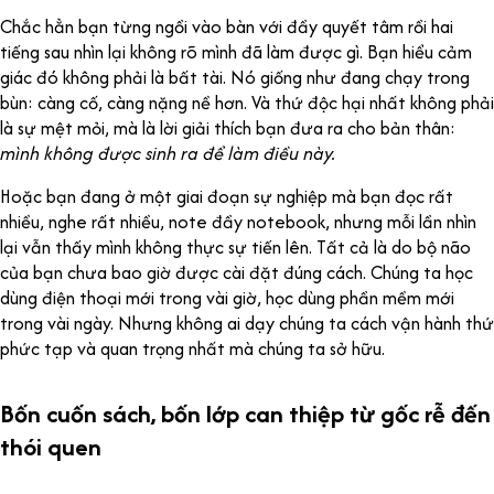
Chắc hẳn bạn từng ngồi vào bàn với đầy quyết tâm rồi hai
tiếng sau nhìn lại không rõ mình đã làm được gì. Bạn hiểu cảm
giác đó không phải là bất tài. Nó giống như đang chạy trong
bùn: càng cố, càng nặng nề hơn. Và thứ độc hại nhất không phải
là sự mệt mỏi, mà là lời giải thích bạn đưa ra cho bản thân:
mình không được sinh ra để làm điều này.
Hoặc bạn đang ở một giai đoạn sự nghiệp mà bạn đọc rất
nhiều, nghe rất nhiều, note đầy notebook, nhưng mỗi lần nhìn
lại vẫn thấy mình không thực sự tiến lên. Tất cả là do bộ não
của bạn chưa bao giờ được cài đặt đúng cách. Chúng ta học
dùng điện thoại mới trong vài giờ, học dùng phần mềm mới
trong vài ngày. Nhưng không ai dạy chúng ta cách vận hành thứ
phức tạp và quan trọng nhất mà chúng ta sở hữu.
Bốn cuốn sách, bốn lớp can thiệp từ gốc rễ đến
thói quen