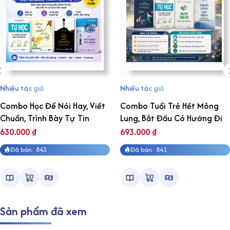
Nhiều tác giả
Nhiều tác giả
Combo Học Để Nói Hay, Viết
Combo Tuổi Trẻ Hết Mông
Chuẩn, Trình Bày Tự Tin
Lung, Bắt Đầu Có Hướng Đi
630.000
₫
693.000
₫
Đã bán: 843
Đã bán: 841
Sản phẩm đã xem