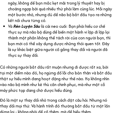
ngày, không để bạn mắc kẹt mãi trong lý thuyết hay bị
choáng ngợp bởi quá nhiều thứ phải làm cùng lúc. Mỗi ngày
một bước nhỏ, nhưng đủ để não bộ bắt đầu tạo ra những
kết nối chưa từng có.
Và
Rèn Luyện Sâu
là cái neo cuối: Bạn phải hiểu cơ chế
thực sự mà não bộ dùng để biến một hành vi lặp đi lặp lại
thành một phần không thể tách rời của con người bạn, thì
bạn mới có thể xây dựng được những thói quen tốt. Đây
là sự khác biệt giữa người cố gắng thay đổi và người đã
thực sự thay đổi.
Có những người bắt đầu rất muộn nhưng đi được rất xa, bởi
tại một điểm nào đó, họ ngừng đổ lỗi cho bản thân và bắt đầu
thật sự hiểu mình đang hoạt động như thế nào. Họ không nhìn
vào não bộ mình như kẻ thù cần chinh phục, mà như một cỗ
máy phức tạp đang chờ được hiểu đúng.
Đó là một sự thay đổi nhỏ trong cách đặt câu hỏi. Nhưng nó
thay đổi mọi thứ. Và hành trình đó thường bắt đầu từ một lần
dừng lại - không phải để cố thêm, mà để hiểu thêm.