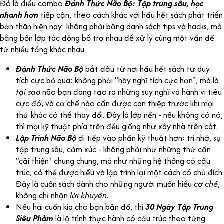
Đó là điều combo
Đánh Thức Não Bộ: Tập trung sâu, học
nhanh hơn
tiếp cận, theo cách khác với hầu hết sách phát triển
bản thân hiện nay: không phải bằng danh sách tips và hacks, mà
bằng bốn lớp tác động bổ trợ nhau để xử lý cùng một vấn đề
từ nhiều tầng khác nhau.
Đánh Thức Não Bộ
bắt đầu từ nơi hầu hết sách tư duy
tích cực bỏ qua: không phải "hãy nghĩ tích cực hơn", mà là
tại sao
não bạn đang tạo ra những suy nghĩ và hành vi tiêu
cực đó, và cơ chế nào cần được can thiệp trước khi mọi
thứ khác có thể thay đổi. Đây là lớp nền - nếu không có nó,
thì mọi kỹ thuật phía trên đều giống như xây nhà trên cát.
Lập Trình Não Bộ
đi tiếp vào phần kỹ thuật hơn: trí nhớ, sự
tập trung sâu, cảm xúc - không phải như những thứ cần
"cải thiện" chung chung, mà như những hệ thống có cấu
trúc, có thể được hiểu và lập trình lại một cách có chủ đích.
Đây là cuốn sách dành cho những người muốn hiểu
cơ chế
,
không chỉ nhận
lời khuyên
.
Nếu hai cuốn kia cho bạn bản đồ, thì
30 Ngày Tập Trung
Siêu Phàm
là lộ trình thực hành có cấu trúc theo từng