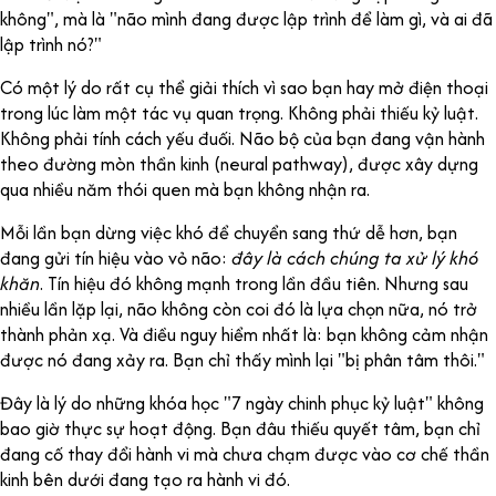
không", mà là "não mình đang được lập trình để làm gì, và ai đã
lập trình nó?"
Có một lý do rất cụ thể giải thích vì sao bạn hay mở điện thoại
trong lúc làm một tác vụ quan trọng. Không phải thiếu kỷ luật.
Không phải tính cách yếu đuối. Não bộ của bạn đang vận hành
theo đường mòn thần kinh (neural pathway), được xây dựng
qua nhiều năm thói quen mà bạn không nhận ra.
Mỗi lần bạn dừng việc khó để chuyển sang thứ dễ hơn, bạn
đang gửi tín hiệu vào vỏ não:
đây là cách chúng ta xử lý khó
khăn
. Tín hiệu đó không mạnh trong lần đầu tiên. Nhưng sau
nhiều lần lặp lại, não không còn coi đó là lựa chọn nữa, nó trở
thành phản xạ. Và điều nguy hiểm nhất là: bạn không cảm nhận
được nó đang xảy ra. Bạn chỉ thấy mình lại "bị phân tâm thôi."
Đây là lý do những khóa học "7 ngày chinh phục kỷ luật" không
bao giờ thực sự hoạt động. Bạn đâu thiếu quyết tâm, bạn chỉ
đang cố thay đổi hành vi mà chưa chạm được vào cơ chế thần
kinh bên dưới đang tạo ra hành vi đó.