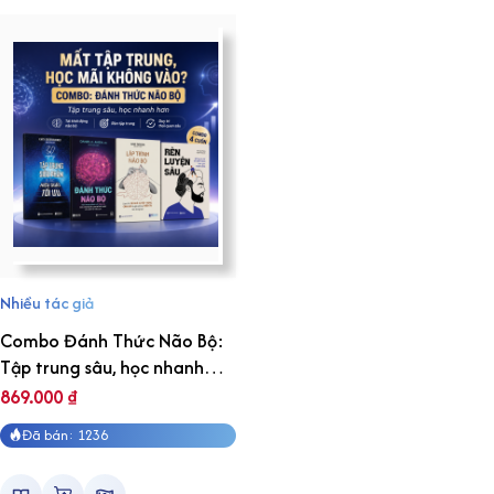
Nhiều tác giả
Combo Đánh Thức Não Bộ:
Tập trung sâu, học nhanh
hơn
869.000
₫
Đã bán: 1236