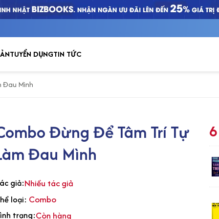
Tủ sách
BẢN
TUYỂN DỤNG
TIN TỨC
 Đau Mình
Combo Đừng Để Tâm Trí Tự
6
Làm Đau Mình
ác giả:
Nhiều tác giả
Combo
hể loại:
ình trạng:
Còn hàng