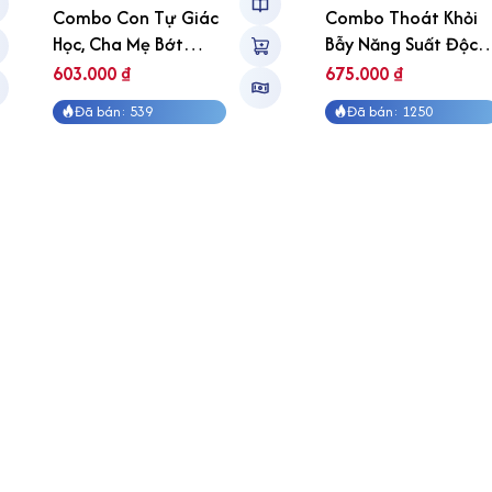
Combo Con Tự Giác
Combo Thoát Khỏi
Học, Cha Mẹ Bớt
Bẫy Năng Suất Độc
Nhọc
Hại
603.000
₫
675.000
₫
Đã bán: 539
Đã bán: 1250