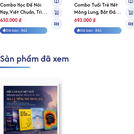
Combo Học Để Nói
Combo Tuổi Trẻ Hết
Hay, Viết Chuẩn, Trình
Mông Lung, Bắt Đầu
Bày Tự Tin
Có Hướng Đi
630.000
₫
693.000
₫
Đã bán: 843
Đã bán: 841
Sản phẩm đã xem