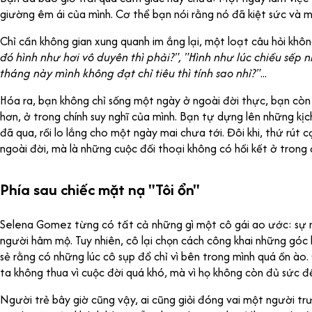
giường êm ái của mình. Cơ thể bạn nói rằng nó đã kiệt sức và 
Chỉ cần không gian xung quanh im ắng lại, một loạt câu hỏi khô
đó hình như hơi vô duyên thì phải?", "Hình như lúc chiều sếp
tháng này mình không đạt chỉ tiêu thì tính sao nhỉ?"
...
Hóa ra, bạn không chỉ sống một ngày ở ngoài đời thực, bạn cò
hơn, ở trong chính suy nghĩ của mình. Bạn tự dựng lên những kịc
đã qua, rồi lo lắng cho một ngày mai chưa tới. Đôi khi, thứ rút
ngoài đời, mà là những cuộc đối thoại không có hồi kết ở trong 
Phía sau chiếc mặt nạ "Tôi ổn"
Selena Gomez từng có tất cả những gì một cô gái ao ước: sự ng
người hâm mộ. Tuy nhiên, cô lại chọn cách công khai những góc k
sẻ rằng có những lúc cô sụp đổ chỉ vì bên trong mình quá ồn ào
ta không thua vì cuộc đời quá khó, mà vì họ không còn đủ sức để 
Người trẻ bây giờ cũng vậy, ai cũng giỏi đóng vai một người trư