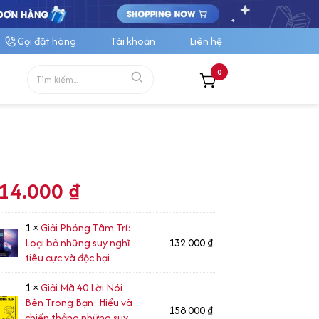
Gọi đặt hàng
Tài khoản
Liên hệ
0
14.000
₫
1 ×
Giải Phóng Tâm Trí:
Loại bỏ những suy nghĩ
132.000
₫
tiêu cực và độc hại
1 ×
Giải Mã 40 Lời Nói
Bên Trong Bạn: Hiểu và
158.000
₫
chiến thắng những suy