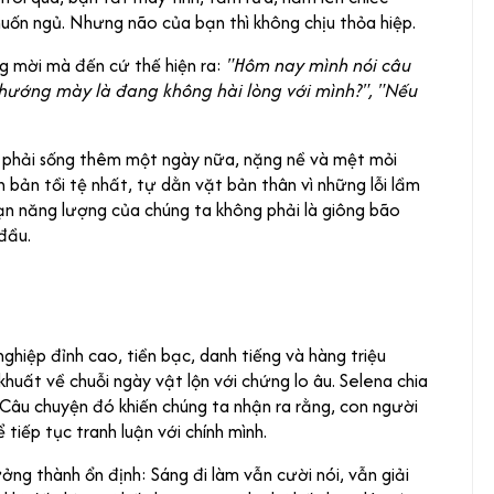
muốn ngủ. Nhưng não của bạn thì không chịu thỏa hiệp.
ng mời mà đến cứ thế hiện ra:
"Hôm nay mình nói câu
 nhướng mày là đang không hài lòng với mình?", "Nếu
n phải sống thêm một ngày nữa, nặng nề và mệt mỏi
h bản tồi tệ nhất, tự dằn vặt bản thân vì những lỗi lầm
 cạn năng lượng của chúng ta không phải là giông bão
đầu.
hiệp đỉnh cao, tiền bạc, danh tiếng và hàng triệu
huất về chuỗi ngày vật lộn với chứng lo âu. Selena chia
. Câu chuyện đó khiến chúng ta nhận ra rằng, con người
tiếp tục tranh luận với chính mình.
ởng thành ổn định: Sáng đi làm vẫn cười nói, vẫn giải