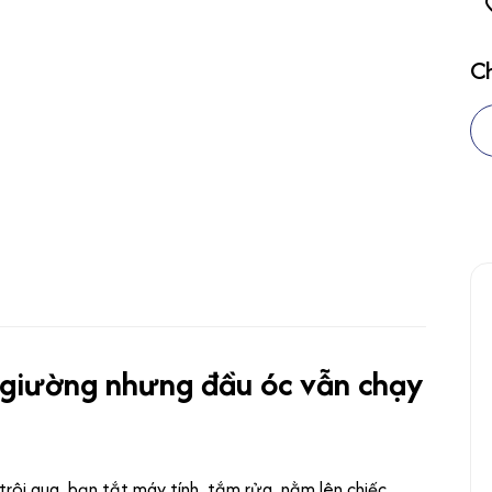
Ch
 giường nhưng đầu óc vẫn chạy
rôi qua, bạn tắt máy tính, tắm rửa, nằm lên chiếc