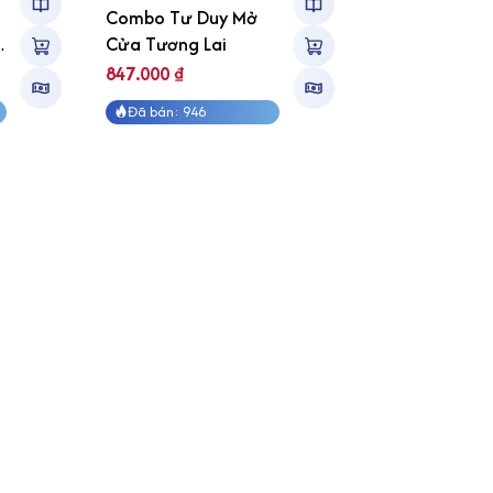
Combo Tư Duy Mở
Combo Nghệ 
Cửa Tương Lai
Ra Quyết Địn
Giải Quyết Vấ
847.000
₫
779.000
₫
Đã bán: 946
Đã bán: 973