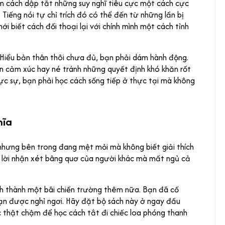
ìm cách dập tắt những suy nghĩ tiêu cực một cách cực
Tiếng nói tự chỉ trích đó có thể đến từ những lần bị
i biết cách đối thoại lại với chính mình một cách tỉnh
Hiểu bản thân thôi chưa đủ, bạn phải dám hành động.
ốn cảm xúc hay né tránh những quyết định khó khăn rốt
hực sự, bạn phải học cách sống tiếp ở thực tại mà không
hĩa
nhưng bên trong đang mệt mỏi mà không biết giải thích
t lời nhận xét bâng quơ của người khác mà mất ngủ cả
ình thành một bãi chiến trường thêm nữa. Bạn đã cố
bạn được nghỉ ngơi. Hãy đặt bộ sách này ở ngay đầu
c thật chậm để học cách tắt đi chiếc loa phóng thanh