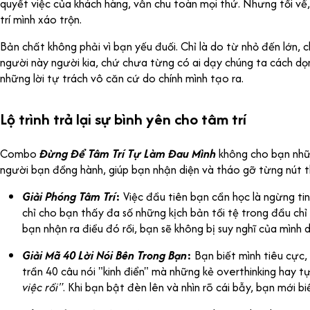
quyết việc của khách hàng, vẫn chu toàn mọi thứ. Nhưng tối về, 
trí mình xáo trộn.
Bản chất không phải vì bạn yếu đuối. Chỉ là do từ nhỏ đến lớn,
người này người kia, chứ chưa từng có ai dạy chúng ta cách dọn
những lời tự trách vô căn cứ do chính mình tạo ra.
Lộ trình trả lại sự bình yên cho tâm trí
Combo
Đừng Để Tâm Trí Tự Làm Đau Mình
không cho bạn nhữn
người bạn đồng hành, giúp bạn nhận diện và tháo gỡ từng nút 
Giải Phóng Tâm Trí
:
Việc đầu tiên bạn cần học là ngừng tin
chỉ cho bạn thấy đa số những kịch bản tồi tệ trong đầu chỉ
bạn nhận ra điều đó rồi, bạn sẽ không bị suy nghĩ của mình 
Giải Mã 40 Lời Nói Bên Trong Bạn
:
Bạn biết mình tiêu cực,
trần 40 câu nói "kinh điển" mà những kẻ overthinking hay t
việc rồi"
. Khi bạn bật đèn lên và nhìn rõ cái bẫy, bạn mới 