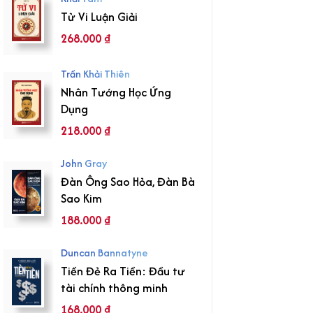
Tử Vi Luận Giải
268.000
₫
Trần Khải Thiên
Nhân Tướng Học Ứng
Dụng
218.000
₫
John Gray
Đàn Ông Sao Hỏa, Đàn Bà
Sao Kim
188.000
₫
Duncan Bannatyne
Tiền Đẻ Ra Tiền: Đầu tư
tài chính thông minh
168.000
₫