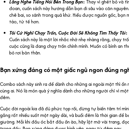
Lắng Nghe Tiếng Nói Bên Trong Bạn
:
Thay vì ghét bỏ và t
đoan, cuốn sách này hướng dẫn bạn đi sâu vào căn nguyên. 
chê bai, so sánh trong quá khứ. Hiểu được nguồn gốc, bạn mớ
táo, tử tế hơn.
Tôi Cứ Nghĩ Chạy Trốn, Cuộc Đời Sẽ Không Tìm Thấy Tôi
:
Cuốn sách này là một lời nhắc nhở nhẹ nhàng rằng, chạy tr
cuộc cũng là đang chạy trốn chính mình. Muốn có bình an t
bỏ rơi bản thân.
Bạn xứng đáng có một giấc ngủ ngon đúng ng
Combo sách này sinh ra để dành cho những ai ngoài mặt thì ổn 
cùng ai. Nó là món quà ý nghĩa dành cho những người chỉ vì mộ
đêm.
Cuộc đời ngoài kia đã đủ phức tạp rồi, đừng tự biến tâm trí m
gắng rất nhiều suốt một ngày dài, và buổi đêm là thời gian để 
giường. Mỗi khi đầu óc bắt đầu ồn ào, hãy lật mở vài trang, đọ
trong đầu. Bạn xứng đáng được bình yên, ngay từ đêm nay.