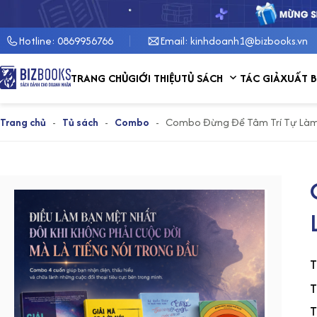
Hotline: 0869956766
Email: kinhdoanh1@bizbooks.vn
Show submenu for 
TRANG CHỦ
GIỚI THIỆU
TỦ SÁCH
TÁC GIẢ
XUẤT 
Trang chủ
-
Tủ sách
-
Combo
-
Combo Đừng Để Tâm Trí Tự Làm
T
T
T