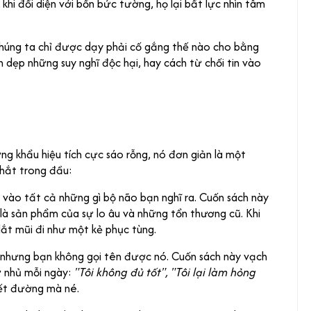
khi đối diện với bốn bức tường, họ lại bất lực nhìn tâm
 chúng ta chỉ được dạy phải cố gắng thế nào cho bằng
 dẹp những suy nghĩ độc hại, hay cách từ chối tin vào
g khẩu hiệu tích cực sáo rỗng, nó đơn giản là một
thắt trong đầu:
 vào tất cả những gì bộ não bạn nghĩ ra. Cuốn sách này
 là sản phẩm của sự lo âu và những tổn thương cũ. Khi
dắt mũi đi như một kẻ phục tùng.
 nhưng bạn không gọi tên được nó. Cuốn sách này vạch
ự nhủ mỗi ngày:
"Tôi không đủ tốt", "Tôi lại làm hỏng
biết đường mà né.