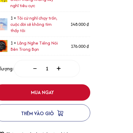
nghĩ tiêu cực
1 ×
Tôi cứ nghĩ chạy trốn,
cuộc đời sẽ không tìm
148.000
₫
thấy tôi
1 ×
Lắng Nghe Tiếng Nói
176.000
₫
Bên Trong Bạn
 lượng:
MUA NGAY
THÊM VÀO GIỎ