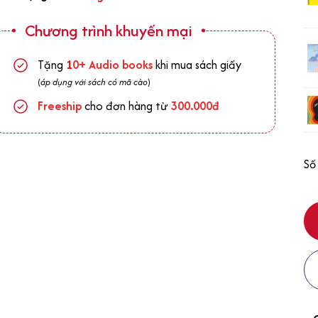
Chương trình khuyến mại
Tặng
1
0+
Audio books
khi mua sách giấy
(
áp dụng với sách có mã cào
)
Freeship
cho đơn hàng từ
300.000đ
Số