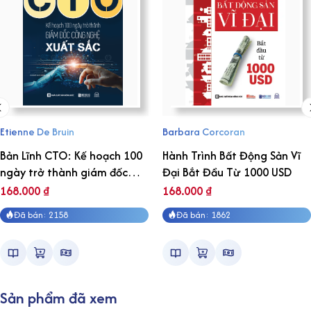
Etienne De Bruin
Barbara Corcoran
Bản Lĩnh CTO: Kế hoạch 100
Hành Trình Bất Động Sản Vĩ
ngày trở thành giám đốc
Đại Bắt Đầu Từ 1000 USD
công nghệ xuất sắc
168.000
₫
168.000
₫
Đã bán: 2158
Đã bán: 1862
Sản phẩm đã xem