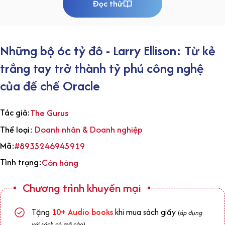
Đọc thử
Những bộ óc tỷ đô - Larry Ellison: Từ kẻ
trắng tay trở thành tỷ phú công nghệ
của đế chế Oracle
Tác giả:
The Gurus
Doanh nhân & Doanh nghiệp
Thể loại:
Mã:
#8935246945919
Tình trạng:
Còn hàng
Chương trình khuyến mại
Tặng
1
0+
Audio books
khi mua sách giấy
(
áp dụng
với sách có mã cào
)