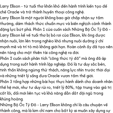
Larry Ellison - từ tuổi thơ khốn khó đến hành trình kiến tạo đế
chế Oracle và trở thành huyền thoại công nghệ.
Larry Ellison là một người không bao giờ chấp nhận sự tầm
thường, dám thách thức chuẩn mực và biến nghịch cảnh thành
động lực bứt phá. Phần 1 của cuốn sách Những Bộ Óc Tỷ Đô -
Larry Ellison kể về tuổi thơ bị bỏ rơi của Ellison, khi ông được
nhận nuôi, lớn lên trong nghèo khó nhưng nuôi dưỡng ý chí
mạnh mẽ và trí tò mò không giới hạn. Hoàn cảnh ấy đã tạo nên
nền tảng cho một thiên tài công nghệ ra đời.
Phần 2 cuốn sách phân tích “công thức tỷ đô” mà ông đã áp
dụng trong suốt hành trình lập nghiệp. Đó là tư duy sắc bén,
tinh thần không ngừng thử thách, năng lực nhìn trước thời đại
và những triết lý sống đưa Oracle vươn tầm thế giới.
Phần 3 tổng hợp những bài học thực hành dành cho doanh nhân
thế hệ mới, như tư duy rủi ro, triết lý 80%, tập trung vào giá trị
cốt lõi, đổi mới liên tục và khả năng dẫn dắt đội ngũ trong
khủng hoảng.
Những Bộ Óc Tỷ Đô - Larry Ellison không chỉ là câu chuyện về
thành công, mà là kim chỉ nam cho bất kỳ ai muốn xây dựng sự