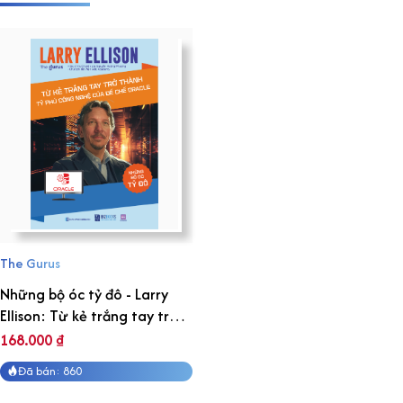
The Gurus
Những bộ óc tỷ đô - Larry
Ellison: Từ kẻ trắng tay trở
thành tỷ phú công nghệ của
168.000
₫
đế chế Oracle
Đã bán: 860