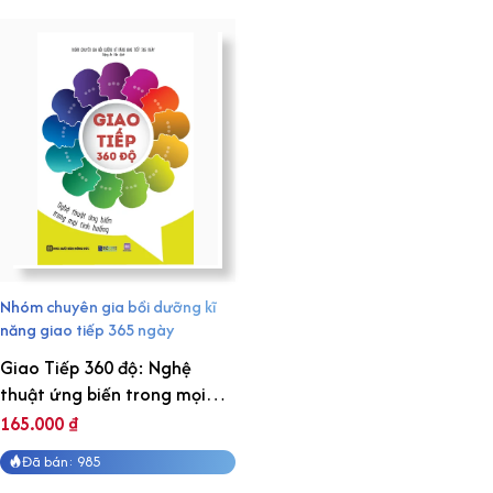
Nhóm chuyên gia bồi dưỡng kĩ
năng giao tiếp 365 ngày
Giao Tiếp 360 độ: Nghệ
thuật ứng biến trong mọi
tình huống
165.000
₫
Đã bán: 985