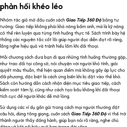
phản hồi khéo léo
Nhóm tác giả mở đầu cuốn sách
Giao Tiếp 360 Độ
bằng tư
tưởng: Giao tiếp không phải khả năng bẩm sinh, mà là kỹ năng
có thể rèn luyện qua từng tình huống thực tế. Sách trình bày hệ
thống các nguyên tắc cốt lõi giúp người đọc diễn đạt rõ ràng,
lắng nghe hiệu quả và tránh hiểu lầm khi đối thoại.
Mỗi chương sách đưa bạn đi qua những tình huống thường gặp,
như trao đổi tại công sở, nói chuyện với người khó tính, giải
quyết mâu thuẫn, thể hiện quan điểm mà không gây áp lực cho
đối phương, đặc biệt là cách ứng biến khi bị đặt vào thế khó.
Sách còn hướng dẫn cách nhận diện mục tiêu giao tiếp, cách
kiểm soát tâm lý, cũng như cách tạo bầu không khí đối thoại
tích cực để người khác dễ mở lòng.
Sử dụng các ví dụ gần gũi trong cách mọi người thường đặt
câu hỏi, dùng tông giọng, cuốn sách
Giao Tiếp 360 Độ
vì thế trở
thành người thầy đồng hành, giúp bạn nói rõ ràng, nghe chủ
động và kết nối hiệu quả hơn trong đời sống.