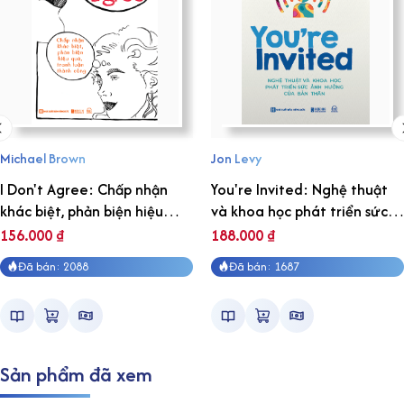
Michael Brown
Jon Levy
I Don't Agree: Chấp nhận
You're Invited: Nghệ thuật
khác biệt, phản biện hiệu
và khoa học phát triển sức
quả, tranh luận thành công
ảnh hưởng của bản thân
156.000
₫
188.000
₫
Đã bán: 2088
Đã bán: 1687
Sản phẩm đã xem