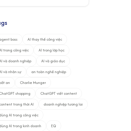
ags
agent boss
AI thay thế công việc
AI trong công việc
AI trong lớp học
AI và doanh nghiệp
AI và giáo dục
AI và nhân sự
an toàn nghề nghiệp
bất an
Charlie Munger
ChatGPT shopping
ChatGPT viết content
content trong thời AI
doanh nghiệp tương lai
dùng AI trong công việc
dùng AI trong kinh doanh
EQ