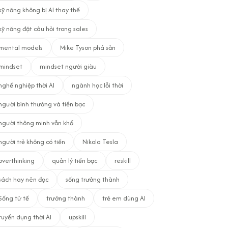
kỹ năng không bị AI thay thế
kỹ năng đặt câu hỏi trong sales
mental models
Mike Tyson phá sản
mindset
mindset người giàu
nghề nghiệp thời AI
ngành học lỗi thời
người bình thường và tiền bạc
người thông minh vẫn khổ
người trẻ không có tiền
Nikola Tesla
overthinking
quản lý tiền bạc
reskill
sách hay nên đọc
sống trưởng thành
Sống tử tế
trưởng thành
trẻ em dùng AI
tuyển dụng thời AI
upskill