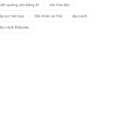
viết quảng cáo bằng AI
văn hóa đọc
áp lực tiền bạc
Đối nhân xử thế
đọc sách
đọc sách Bizbooks