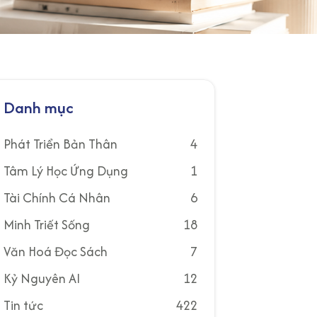
Danh mục
Phát Triển Bản Thân
4
Tâm Lý Học Ứng Dụng
1
Tài Chính Cá Nhân
6
Minh Triết Sống
18
Văn Hoá Đọc Sách
7
Kỷ Nguyên AI
12
Tin tức
422